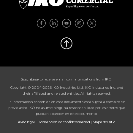
Suscribirse
to receive email communications from IKO.
Copyright © 2004-2026 IKO Industries Ltd., IKO Industries, Inc. and
their affiliated and related entities. All rights reserved.
La información contenida en esta documento está sujeta a cambios sin
previo aviso. IKO no asume ninguna responsabilidad por los errores que
puedan aparecer en este documento.
Aviso legal
|
Declaración de confidencialidad
|
Mapa del sitio