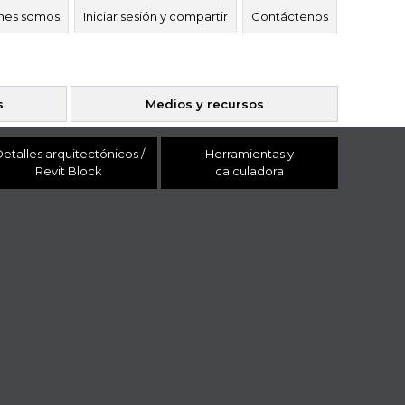
nes somos
Iniciar sesión y compartir
Contáctenos
s
Medios y recursos
etalles arquitectónicos /
Herramientas y
Revit Block
calculadora