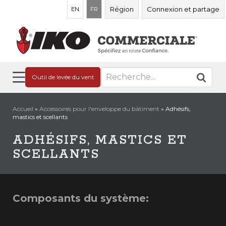
Région
Connexion et partage
EN
FR
Recherche
Outil de levée du vent
de
:
Accueil
»
Accessoires pour l'enveloppe du bâtiment
»
Adhésifs,
mastics et scellants
ADHÉSIFS, MASTICS ET
SCELLANTS
Composants du système: