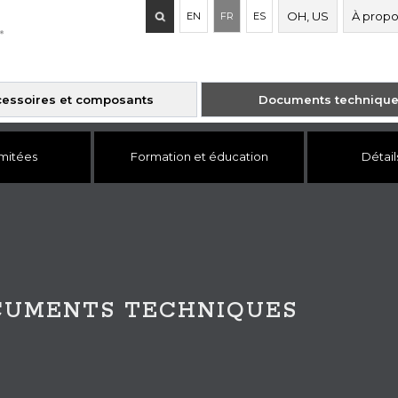
Recherche
OH, US
À propo
EN
FR
ES
de
:
essoires et composants
Documents techniqu
imitées
Formation et éducation
Détail
CUMENTS TECHNIQUES