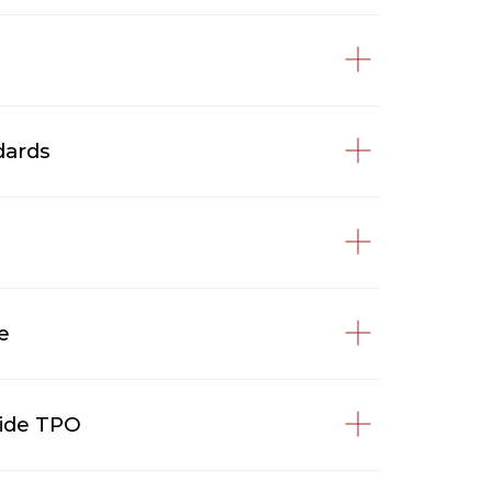
dards
e
oide TPO