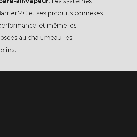
pare-air/vapeur
. Les systèmes
rrierMC et ses produits connexes.
 performance, et même les
osées au chalumeau, les
olins.