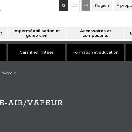
Recherche
Région
À propo
EN
FR
de
:
Imperméabilisation et
Accessoires et
t
génie civil
composants
Garanties limitées
Formation et éducation
ir/vapeur
E-AIR/VAPEUR