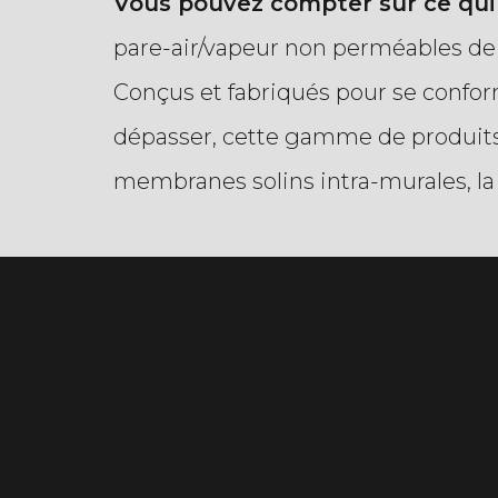
Vous pouvez compter sur ce qui 
pare-air/vapeur non perméables de
Conçus et fabriqués pour se confor
dépasser, cette gamme de produit
membranes solins intra-murales, la 