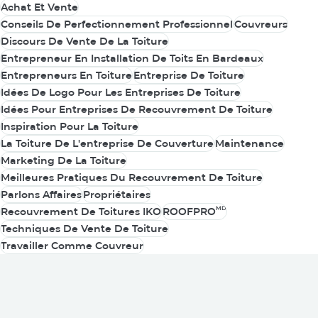
Achat Et Vente
Achat Et Vente
Conseils De Perfectionnement Professionnel
Couvreurs
Conseils De Perfectionnement Professionnel
Couvreurs
Discours De Vente De La Toiture
Discours De Vente De La Toiture
Entrepreneur En Installation De Toits En Bardeaux
Entrepreneur En Installation De Toits En Bardeaux
Entrepreneurs En Toiture
Entreprise De Toiture
Entrepreneurs En Toiture
Entreprise De Toiture
Idées De Logo Pour Les Entreprises De Toiture
Idées De Logo Pour Les Entreprises De Toiture
Idées Pour Entreprises De Recouvrement De Toiture
Idées Pour Entreprises De Recouvrement De Toiture
Inspiration Pour La Toiture
Inspiration Pour La Toiture
La Toiture De L'entreprise De Couverture
Maintenance
La Toiture De L'entreprise De Couverture
Maintenance
Marketing De La Toiture
Marketing De La Toiture
Meilleures Pratiques Du Recouvrement De Toiture
Meilleures Pratiques Du Recouvrement De Toiture
Parlons Affaires
Propriétaires
Parlons Affaires
Propriétaires
MD
Recouvrement De Toitures IKO
ROOFPRO
MD
Recouvrement De Toitures IKO
ROOFPRO
Techniques De Vente De Toiture
Techniques De Vente De Toiture
Travailler Comme Couvreur
Travailler Comme Couvreur
Vous pouvez également être
intéressé par