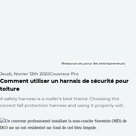
s’accumulent silencieusement jusqu’au jour où l’on se
retrouve avec une tache d’eau au plafond ou une toiture
qui s’affaisse.
Ressources pour les entrepreneurs
Ressources pour les entrepreneurs
Jeudi, février 12th 2026
Couvreur Pro
Comment utiliser un harnais de sécurité pour
toiture
A safety harness is a roofer’s best friend. Choosing the
correct fall protection harness and using it properly will
protect you from falls and serious injuries when used
correctly.