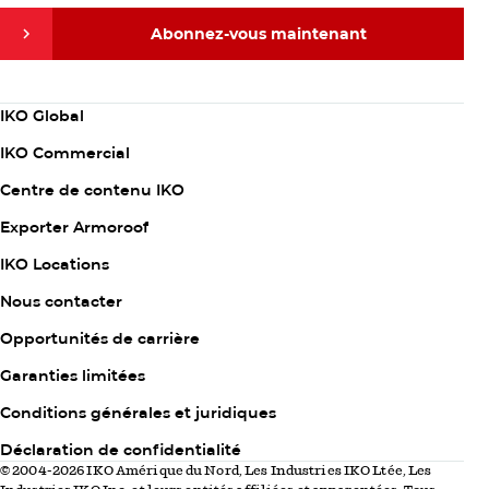
Abonnez-vous maintenant
Abonnez-vous maintenant
Column
IKO Global
1
IKO Commercial
Centre de contenu IKO
Exporter Armoroof
Column
IKO Locations
2
Nous contacter
Opportunités de carrière
Garanties limitées
Column
Conditions générales et juridiques
3
Déclaration de confidentialité
© 2004-2026 IKO Amérique du Nord, Les Industries IKO Ltée, Les