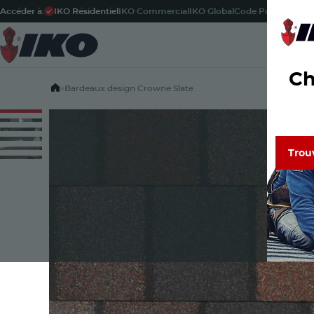
Accéder à:
IKO Résidentiel
IKO Commercial
IKO Global
Code Postal
-
Fran
Pr
Ch
Home
■
Bardeaux design Crowne Slate
Trou
Trou
Découvr
de confi
Lisez le