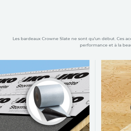
Accessoires c
les bardeaux 
Les bardeaux Crowne Slate ne sont qu’un début. Ces acce
performance et à la beau