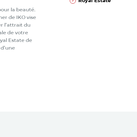
Royal Estate
MC
Royal Estate
pour la beauté.
ner de IKO vise
 l’attrait du
ale de votre
al Estate de
 d’une