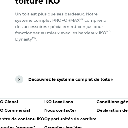
toiture IKO
Un toit est plus que ses bardeaux. Notre
MC
système complet PROFORMAX
comprend
des accessoires spécialement conçus pour
MD
fonctionner au mieux avec les bardeaux IKO
MD
Dynasty
.
Découvrez le système complet de toiture IKO
Découvrez le système complet de toiture IKO
olumn
Column
Column
KO Global
IKO Locations
Conditions gén
2
3
KO Commercial
Nous contacter
Déclaration de
entre de contenu IKO
Opportunités de carrière
xporter Armoroof
Garanties limitées