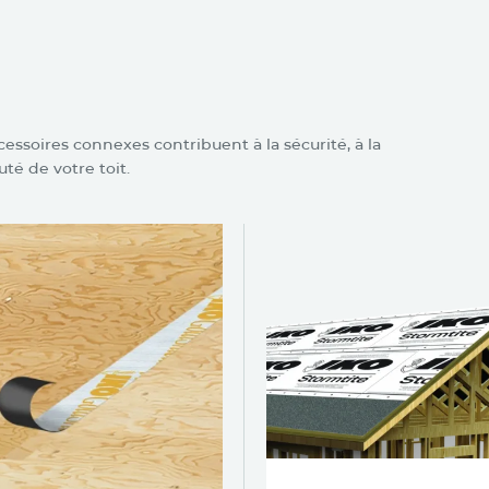
onnexes pour
Crowne Slate
ssoires connexes contribuent à la sécurité, à la
té de votre toit.