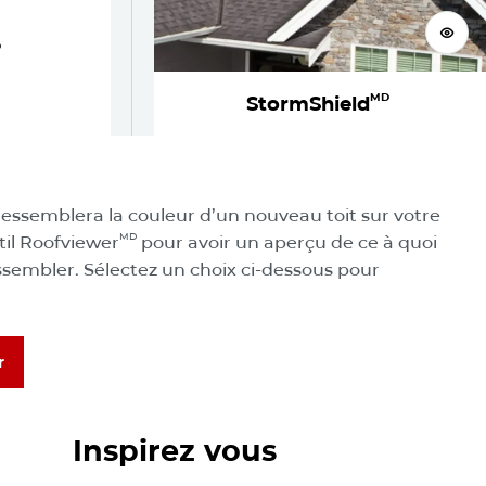
Voir
D
MD
StormShield
 votre nouveau toit
ressemblera la couleur d’un nouveau toit sur votre
MD
til Roofviewer
pour avoir un aperçu de ce à quoi
ssembler. Sélectez un choix ci-dessous pour
r
Explorez notre galerie de photos
r
Inspirez vous