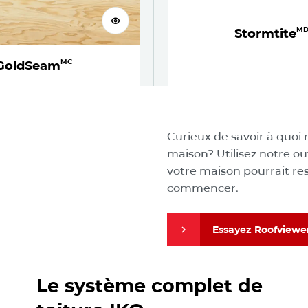
Voir le produit
M
Stormtite
MC
GoldSeam
Visualisez
Curieux de savoir à quoi 
maison? Utilisez notre ou
votre maison pourrait re
commencer.
Essayez Roofviewe
Découvrez le système complet de toiture IKO
Essayez Roofviewe
Le système complet de