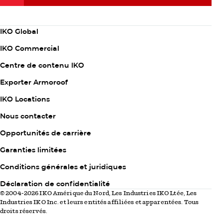
Abonnez-vous maintenant
Column
IKO Global
1
IKO Commercial
Centre de contenu IKO
Exporter Armoroof
Column
IKO Locations
2
Nous contacter
Opportunités de carrière
Garanties limitées
Column
Conditions générales et juridiques
3
Déclaration de confidentialité
© 2004-2026 IKO Amérique du Nord, Les Industries IKO Ltée, Les
Industries IKO Inc. et leurs entités affiliées et apparentées. Tous
droits réservés.