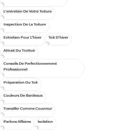
de
L'entretien De Votre Toiture
L'entretien De Votre Toiture
Inspection De La Toiture
Inspection De La Toiture
Entretien Pour L’hiver
Entretien Pour L’hiver
Toit D'hiver
Toit D'hiver
Attrait Du Trottoir
Attrait Du Trottoir
Conseils De Perfectionnement
Conseils De Perfectionnement
Professionnel
Professionnel
Préparation Du Toit
Préparation Du Toit
Couleurs De Bardeaux
Couleurs De Bardeaux
Mercredi, mars 2
Travailler Comme Couvreur
Travailler Comme Couvreur
Upselling
Position Yourse
Parlons Affaires
Parlons Affaires
Isolation
Isolation
Success Let’s face it: A lot of roof jobs are won by nonprofessionals