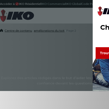
Accéder à:
IKO Résidentiel
IKO Commercial
IKO Global
Code Postal
-
Fran
Pr
Ch
Home
■
Centre de contenu
■
améliorations du toit
■
Page 2
Trou
Trou
Découvr
de confi
Plateforme de
Lisez le
Explorez des articles rédigés dans le but d’aider les propriéta
confiance devant les questions de recou