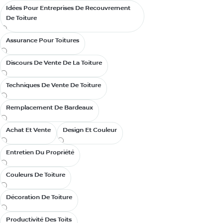
who ignore key 
Idées Pour Entreprises De Recouvrement
Idées Pour Entreprises De Recouvrement
De Toiture
De Toiture
15 de 15 articles
Assurance Pour Toitures
Assurance Pour Toitures
Discours De Vente De La Toiture
Discours De Vente De La Toiture
Techniques De Vente De Toiture
Techniques De Vente De Toiture
Remplacement De Bardeaux
Remplacement De Bardeaux
Achat Et Vente
Achat Et Vente
Design Et Couleur
Design Et Couleur
Entretien Du Propriété
Entretien Du Propriété
Couleurs De Toiture
Couleurs De Toiture
Décoration De Toiture
Décoration De Toiture
Productivité Des Toits
Productivité Des Toits