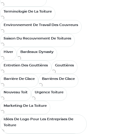
Terminologie De La Toiture
Terminologie De La Toiture
Environnement De Travail Des Couvreurs
Environnement De Travail Des Couvreurs
Saison Du Recouvrement De Toitures
Saison Du Recouvrement De Toitures
Hiver
Hiver
Bardeaux Dynasty
Bardeaux Dynasty
Entretien Des Gouttières
Entretien Des Gouttières
Gouttières
Gouttières
Barrière De Glace
Barrière De Glace
Barrières De Glace
Barrières De Glace
Nouveau Toit
Nouveau Toit
Urgence Toiture
Urgence Toiture
Marketing De La Toiture
Marketing De La Toiture
Idées De Logo Pour Les Entreprises De
Idées De Logo Pour Les Entreprises De
Toiture
Toiture