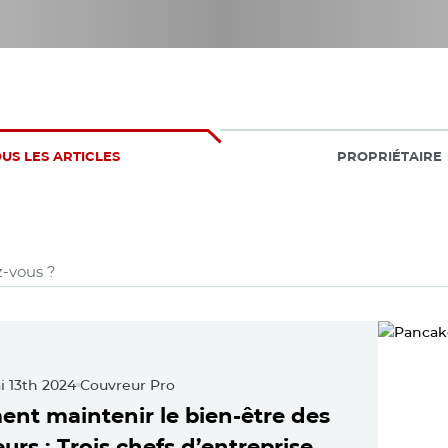
US LES ARTICLES
PROPRIÉTAIRE
(15 Résultats)
ations Du Toit
ured Posts
i 13th 2024
Couvreur Pro
nt maintenir le bien-être des
urs : Trois chefs d’entreprise