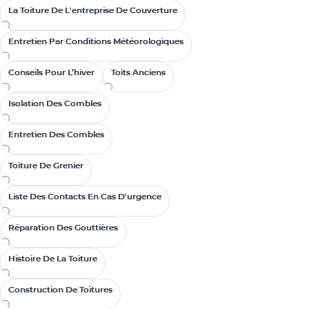
La Toiture De L'entreprise De Couverture
La Toiture De L'entreprise De Couverture
Entretien Par Conditions Météorologiques
Entretien Par Conditions Météorologiques
Conseils Pour L’hiver
Conseils Pour L’hiver
Toits Anciens
Toits Anciens
Isolation Des Combles
Isolation Des Combles
Entretien Des Combles
Entretien Des Combles
Toiture De Grenier
Toiture De Grenier
Liste Des Contacts En Cas D'urgence
Liste Des Contacts En Cas D'urgence
Réparation Des Gouttières
Réparation Des Gouttières
Histoire De La Toiture
Histoire De La Toiture
Construction De Toitures
Construction De Toitures