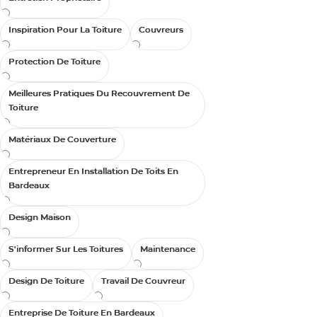
Inspiration Pour La Toiture
Inspiration Pour La Toiture
Couvreurs
Couvreurs
Protection De Toiture
Protection De Toiture
Meilleures Pratiques Du Recouvrement De
Meilleures Pratiques Du Recouvrement De
Toiture
Toiture
Matériaux De Couverture
Matériaux De Couverture
Entrepreneur En Installation De Toits En
Entrepreneur En Installation De Toits En
Bardeaux
Bardeaux
Design Maison
Design Maison
Mardi, juillet 4t
À l’aide! L
S'informer Sur Les Toitures
S'informer Sur Les Toitures
Maintenance
Maintenance
dans ma m
Design De Toiture
Design De Toiture
Travail De Couvreur
Travail De Couvreur
IKO vous propos
votre voisin des
Entreprise De Toiture En Bardeaux
Entreprise De Toiture En Bardeaux