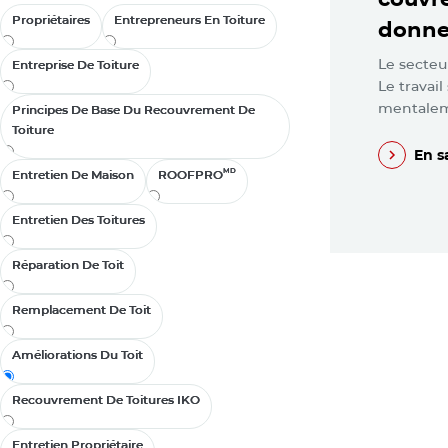
Propriétaires
Propriétaires
Entrepreneurs En Toiture
Entrepreneurs En Toiture
donnen
Le secteu
Entreprise De Toiture
Entreprise De Toiture
Le travai
mentaleme
Principes De Base Du Recouvrement De
Principes De Base Du Recouvrement De
Toiture
Toiture
En s
MD
MD
Entretien De Maison
Entretien De Maison
ROOFPRO
ROOFPRO
En s
Entretien Des Toitures
Entretien Des Toitures
Réparation De Toit
Réparation De Toit
Remplacement De Toit
Remplacement De Toit
Améliorations Du Toit
Améliorations Du Toit
Recouvrement De Toitures IKO
Recouvrement De Toitures IKO
Entretien Propriétaire
Entretien Propriétaire