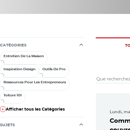
CATÉGORIES
TO
Entretien De La Maison
Entretien De La Maison
Inspiration Design
Inspiration Design
Outils De Pro
Outils De Pro
Amélior
Ressources Pour Les Entrepreneurs
Ressources Pour Les Entrepreneurs
Toiture 101
Toiture 101
Feat
Afficher tous les Catégories
Lundi, ma
Afficher tous les Catégories
Comme
SUJETS
couvre