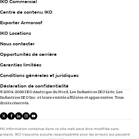
de commencer…
IKO Commercial
Centre de contenu IKO
Exporter Armoroof
Column
IKO Locations
2
Nous contacter
Opportunités de carrière
Garanties limitées
Column
Conditions générales et juridiques
3
Déclaration de confidentialité
© 2004-2026 IKO Amérique du Nord, Les Industries IKO Ltée, Les
Industries IKO Inc. et leurs entités affiliées et apparentées. Tous
droits réservés.
X
facebook
linkedIn
instagram
youtube
ML'information contenue dans ce site web peut être modifiée sans
préavis. IKO n'assume aucune responsabilité pour les erreurs qui peuvent