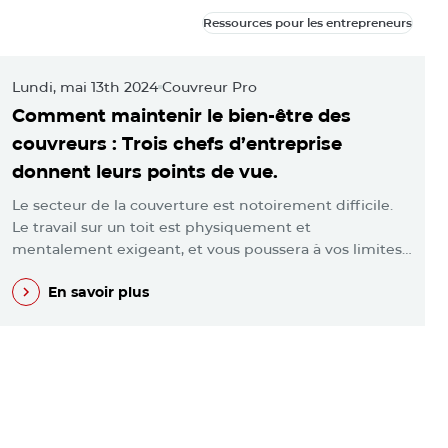
Ressources pour les entrepreneurs
Ressources pour les entrepreneurs
Lundi, mai 13th 2024
Couvreur Pro
M
Comment maintenir le bien-être des
L
couvreurs : Trois chefs d’entreprise
m
donnent leurs points de vue.
l
Le secteur de la couverture est notoirement difficile.
V
Le travail sur un toit est physiquement et
p
mentalement exigeant, et vous poussera à vos limites…
e
En savoir plus
En savoir plus