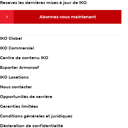
Recevez les dernières mises à jour de IKO.
Abonnez-vous maintenant
Abonnez-vous maintenant
Column
IKO Global
1
IKO Commercial
Centre de contenu IKO
Exporter Armoroof
Column
IKO Locations
2
Nous contacter
Opportunités de carrière
Garanties limitées
Column
Conditions générales et juridiques
3
Déclaration de confidentialité