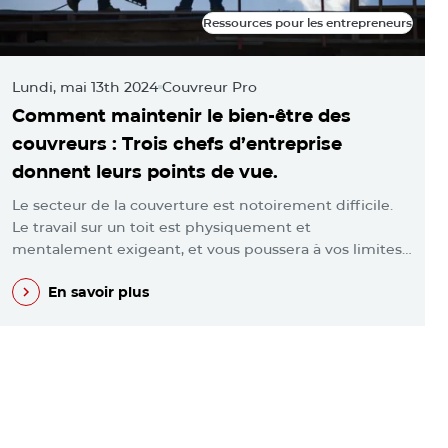
Ressources pour les entrepreneurs
Ressources pour les entrepreneurs
Lundi, mai 13th 2024
Couvreur Pro
M
Comment maintenir le bien-être des
L
couvreurs : Trois chefs d’entreprise
m
donnent leurs points de vue.
l
Le secteur de la couverture est notoirement difficile.
V
Le travail sur un toit est physiquement et
p
mentalement exigeant, et vous poussera à vos limites…
e
En savoir plus
En savoir plus