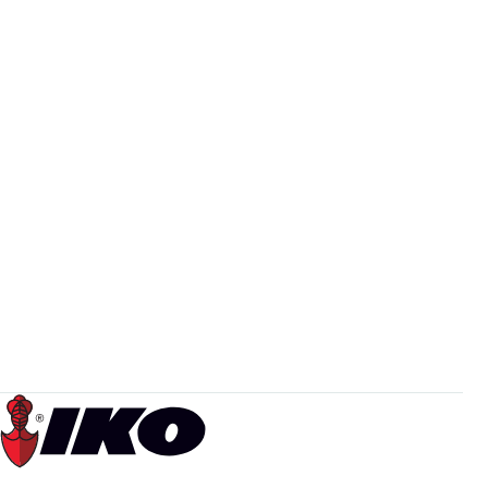
Entretien de la maison
Entretien de la maison
Jeudi, avril 3rd 2025
Propriétaire
Combien coûte un nouveau toit? Un guide
pour les propriétaires
Le remplacement du toit représente un investissement
important. Il est essentiel pour les propriétaires qui
envisagent cette rénovation essentielle de bien
comprendre les coûts qu’elle implique. Le prix…