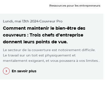
Ressources pour les entrepreneurs
Ressources pour les entrepreneurs
Lundi, mai 13th 2024
Couvreur Pro
M
Comment maintenir le bien-être des
L
couvreurs : Trois chefs d’entreprise
m
donnent leurs points de vue.
l
Le secteur de la couverture est notoirement difficile.
V
Le travail sur un toit est physiquement et
p
mentalement exigeant, et vous poussera à vos limites…
e
En savoir plus
En savoir plus