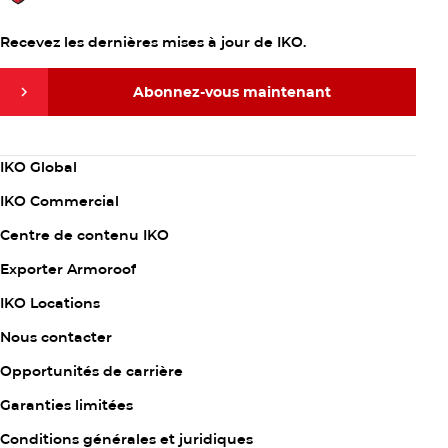
Recevez les dernières mises à jour de IKO.
Abonnez-vous maintenant
Abonnez-vous maintenant
Column
IKO Global
1
IKO Commercial
Centre de contenu IKO
Exporter Armoroof
Column
IKO Locations
2
Nous contacter
Opportunités de carrière
Garanties limitées
Column
Conditions générales et juridiques