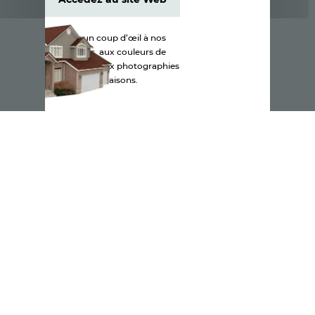
Accédez au site Web
Jetez un coup d’œil à nos
produits, aux couleurs de
bardeaux et aux photographies
de maisons.
Accéder maintenant
Accéder maintenant
Accéder maintenant
Accéder maintenant