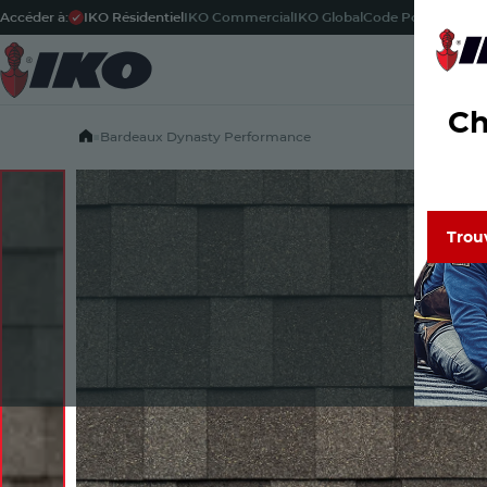
Accéder à:
IKO Résidentiel
IKO Commercial
IKO Global
Code Postal
-
Fran
Pr
Ch
Home
■
Bardeaux Dynasty Performance
Trou
Trou
Découvr
de confi
Lisez le