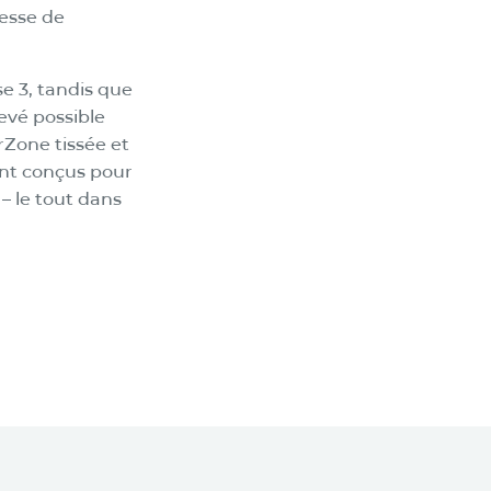
MD
Dynasty
Cool Colors
esse de
e 3, tandis que
levé possible
rZone tissée et
ont conçus pour
 – le tout dans