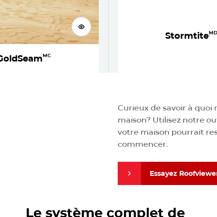
Voir le produit
M
Stormtite
MC
GoldSeam
Visualisez
Curieux de savoir à quoi 
maison? Utilisez notre ou
votre maison pourrait re
commencer.
Essayez Roofviewe
Découvrez le système complet de toiture IKO
Essayez Roofviewe
Le système complet de