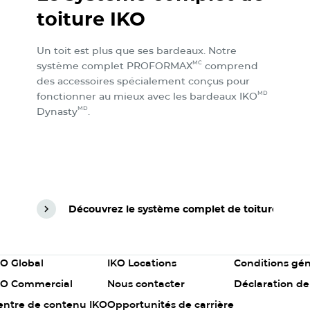
toiture IKO
Un toit est plus que ses bardeaux. Notre
MC
système complet PROFORMAX
comprend
des accessoires spécialement conçus pour
MD
fonctionner au mieux avec les bardeaux IKO
MD
Dynasty
.
Découvrez le système complet de toiture IKO
Découvrez le système complet de toiture IKO
olumn
Column
Column
KO Global
IKO Locations
Conditions gén
2
3
KO Commercial
Nous contacter
Déclaration de
entre de contenu IKO
Opportunités de carrière