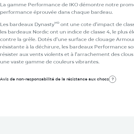
La collection Performance
La gamme Performance de IKO démontre notre prom
performance éprouvée dans chaque bardeau.
MD
Les bardeaux Dynasty
ont une cote d’impact de class
les bardeaux Nordic ont un indice de classe 4, le plus é
contre la grêle. Dotés d’une surface de clouage Armou
résistante à la déchirure, les bardeaux Performance s
résister aux vents violents et à l’arrachement des clous
une vaste gamme de couleurs vibrantes.
Avis de non-responsabilité de la résistance aux chocs
Avis de non-responsabilité de la résistance aux chocs