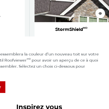
Voir
D
MD
StormShield
 votre nouveau toit
ressemblera la couleur d’un nouveau toit sur votre
MD
til Roofviewer
pour avoir un aperçu de ce à quoi
ssembler. Sélectez un choix ci-dessous pour
r
Explorez notre galerie de photos
r
Inspirez vous