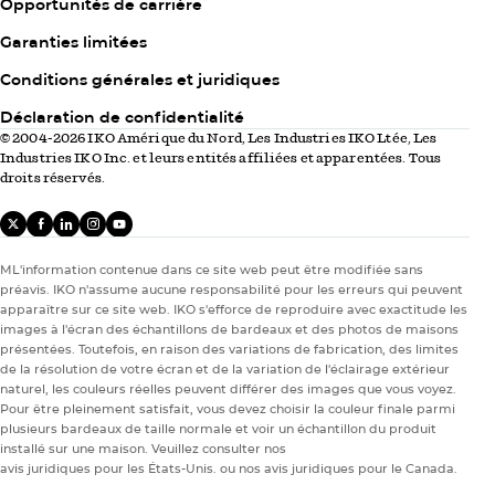
Opportunités de carrière
metric, 60 shingles per square.
Garanties limitées
Column
Conditions générales et juridiques
3
Déclaration de confidentialité
© 2004-2026 IKO Amérique du Nord, Les Industries IKO Ltée, Les
Industries IKO Inc. et leurs entités affiliées et apparentées. Tous
droits réservés.
X
facebook
linkedIn
instagram
youtube
Ressources pour les entrepreneurs
Ressources pour les entrepreneurs
ML'information contenue dans ce site web peut être modifiée sans
Vendredi, juillet 5th 2019
Couvreur Pro
préavis. IKO n'assume aucune responsabilité pour les erreurs qui peuvent
Quoi faire et ne pas faire pour rehausser
apparaître sur ce site web. IKO s'efforce de reproduire avec exactitude les
images à l'écran des échantillons de bardeaux et des photos de maisons
votre réputation de couvreur professionnel
présentées. Toutefois, en raison des variations de fabrication, des limites
de la résolution de votre écran et de la variation de l'éclairage extérieur
Pour devenir un couvreur reconnu, il ne suffit pas
naturel, les couleurs réelles peuvent différer des images que vous voyez.
d’exceller dans la pose des bardeaux. Découvrez les
Pour être pleinement satisfait, vous devez choisir la couleur finale parmi
nombreux autres facteurs qui forgent votre réputation.
plusieurs bardeaux de taille normale et voir un échantillon du produit
Mettez-vous dans la…
installé sur une maison. Veuillez consulter nos
60 de 68 articles
avis juridiques pour les États-Unis.
ou nos
avis juridiques pour le Canada.