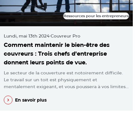
Ressources pour les entrepreneurs
Ressources pour les entrepreneurs
Lundi, mai 13th 2024
Couvreur Pro
M
Comment maintenir le bien-être des
L
couvreurs : Trois chefs d’entreprise
m
donnent leurs points de vue.
l
Le secteur de la couverture est notoirement difficile.
V
Le travail sur un toit est physiquement et
p
mentalement exigeant, et vous poussera à vos limites…
e
En savoir plus
En savoir plus