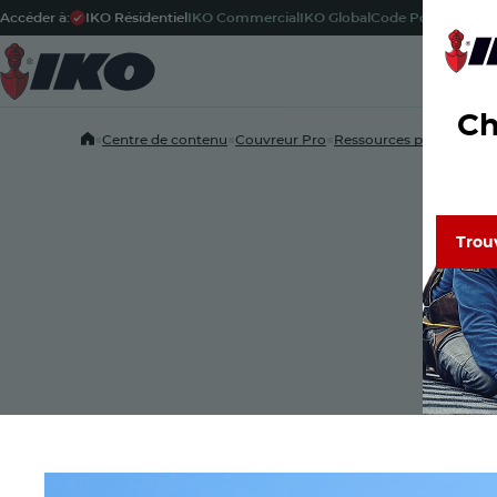
Accéder à:
IKO Résidentiel
IKO Commercial
IKO Global
Code Postal
-
Fran
Pr
Ch
Home
■
Centre de contenu
■
Couvreur Pro
■
Ressources pour les ent
Trou
Trou
Découvr
de confi
Lisez le
PARTAGER