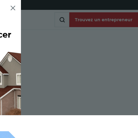
Trouvez un entrepreneur
cer
Trouvez un entrepreneur
es
r le lien
iel
 via un lien