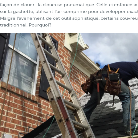
façon de clouer : la cloueuse pneumatique. Celle-ci enfonce 
sur la gâchette, utilisant l’air comprimé pour développer exa
Malgré l’avènement de cet outil sophistiqué, certains couvreu
traditionnel. Pourquoi?