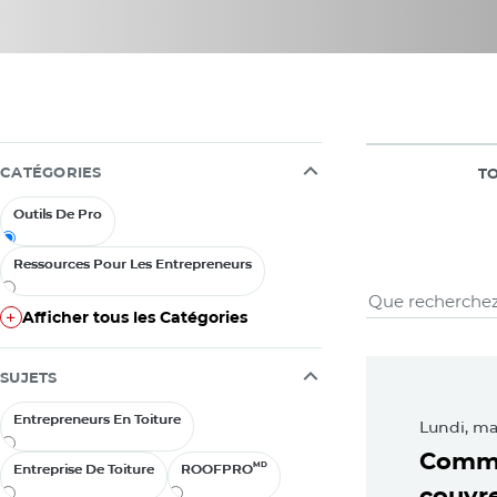
CATÉGORIES
TO
Outils De Pro
Outils De Pro
Ressources Pour Les Entrepreneurs
Ressources Pour Les Entrepreneurs
Outils D
Afficher tous les Catégories
Afficher tous les Catégories
Feat
SUJETS
Entrepreneurs En Toiture
Entrepreneurs En Toiture
Lundi, ma
Comme
MD
MD
Entreprise De Toiture
Entreprise De Toiture
ROOFPRO
ROOFPRO
couvre