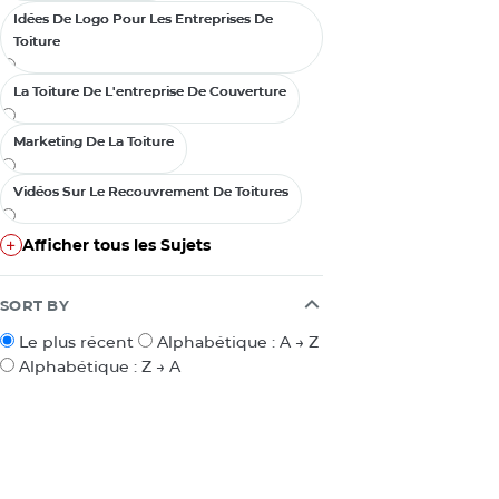
Idées De Logo Pour Les Entreprises De
Idées De Logo Pour Les Entreprises De
Toiture
Toiture
La Toiture De L'entreprise De Couverture
La Toiture De L'entreprise De Couverture
Marketing De La Toiture
Marketing De La Toiture
Vidéos Sur Le Recouvrement De Toitures
Vidéos Sur Le Recouvrement De Toitures
Afficher tous les Sujets
Afficher tous les Sujets
SORT BY
Le plus récent
Alphabétique : A → Z
Alphabétique : Z → A