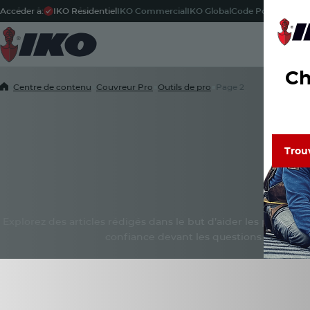
Accéder à:
IKO Résidentiel
IKO Commercial
IKO Global
Code Postal
-
Fran
Pr
Ch
Home
■
Centre de contenu
■
Couvreur Pro
■
Outils de pro
■
Page 2
Trou
Trou
Découvr
de confi
Plateforme de
Lisez le
Explorez des articles rédigés dans le but d’aider les propriéta
confiance devant les questions de recou