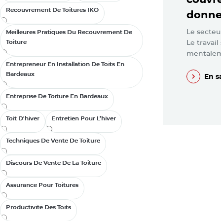
Recouvrement De Toitures IKO
Recouvrement De Toitures IKO
donnen
Le secteu
Meilleures Pratiques Du Recouvrement De
Meilleures Pratiques Du Recouvrement De
Toiture
Toiture
Le travai
mentaleme
Entrepreneur En Installation De Toits En
Entrepreneur En Installation De Toits En
Bardeaux
Bardeaux
En s
En s
Entreprise De Toiture En Bardeaux
Entreprise De Toiture En Bardeaux
Toit D'hiver
Toit D'hiver
Entretien Pour L’hiver
Entretien Pour L’hiver
Techniques De Vente De Toiture
Techniques De Vente De Toiture
Discours De Vente De La Toiture
Discours De Vente De La Toiture
Assurance Pour Toitures
Assurance Pour Toitures
Productivité Des Toits
Productivité Des Toits