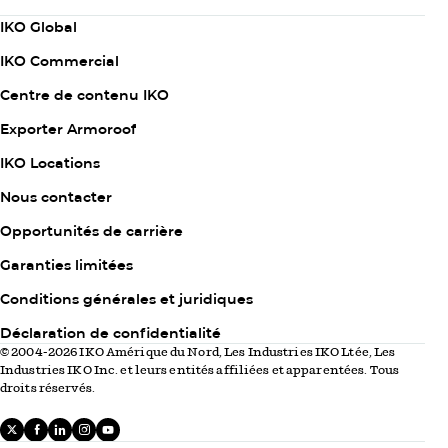
Abonnez-vous maintenant
Column
IKO Global
1
IKO Commercial
Centre de contenu IKO
Exporter Armoroof
Column
IKO Locations
2
Nous contacter
Opportunités de carrière
Garanties limitées
Column
Conditions générales et juridiques
3
Déclaration de confidentialité
© 2004-2026 IKO Amérique du Nord, Les Industries IKO Ltée, Les
Industries IKO Inc. et leurs entités affiliées et apparentées. Tous
droits réservés.
X
facebook
linkedIn
instagram
youtube