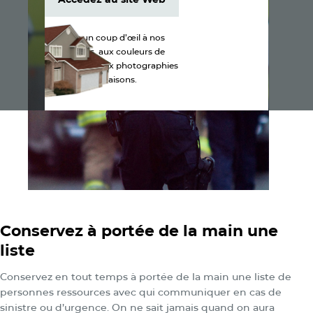
Accédez au site Web
Jetez un coup d’œil à nos
produits, aux couleurs de
bardeaux et aux photographies
de maisons.
Conservez à portée de la main une
liste
Conservez en tout temps à portée de la main une liste de
personnes ressources avec qui communiquer en cas de
sinistre ou d’urgence. On ne sait jamais quand on aura