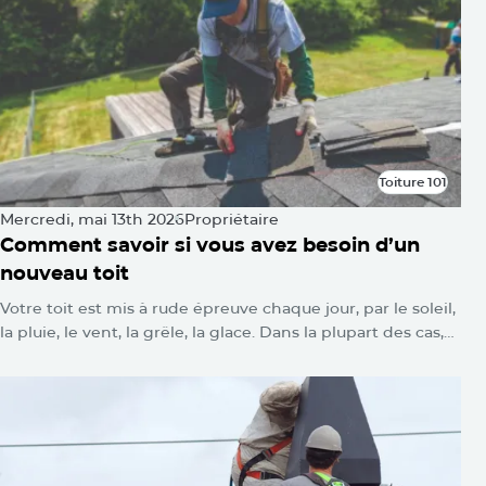
Toiture 101
Toiture 101
Mercredi, mai 13th 2026
Propriétaire
Comment savoir si vous avez besoin d’un
nouveau toit
Votre toit est mis à rude épreuve chaque jour, par le soleil,
la pluie, le vent, la grêle, la glace. Dans la plupart des cas,
vous ne verrez rien. Aucune alarme ne se déclenche.
Aucun voyant d’avertissement ne clignote. Les dommages
s’accumulent silencieusement jusqu’au jour où l’on se
retrouve avec une tache d’eau au plafond ou une toiture
qui s’affaisse.