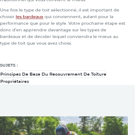
Une fois le type de toit sélectionné, il est important de
choisir
les bardeaux
qui conviennent, autant pour la
performance que pour le style. Votre prochaine étape est
donc d’en apprendre davantage sur les types de
bardeaux et de décider lequel conviendra le mieux au
type de toit que vous avez choisi.
SUJETS :
Principes De Base Du Recouvrement De Toiture
Principes De Base Du Recouvrement De Toiture
Propriétaires
Propriétaires
Vous pouvez également être
intéressé par