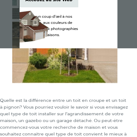
Accédez au site Web
Jetez un coup d’œil à nos
produits, aux couleurs de
bardeaux et aux photographies
de maisons.
Quelle est la différence entre un toit en croupe et un toit
à pignon? Vous pourriez vouloir le savoir si vous envisagez
quel type de toit installer sur l’agrandissement de votre
maison, un gazebo ou un garage détaché. Ou peut-être
commencez-vous votre recherche de maison et vous
souhaitez connaître quel type de toit convient le mieux à