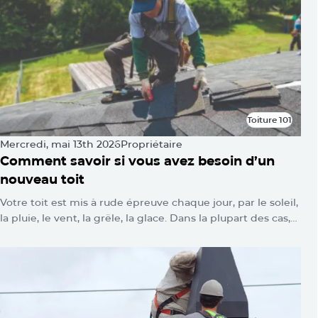
Toiture 101
Toiture 101
Mercredi, mai 13th 2026
Propriétaire
Comment savoir si vous avez besoin d’un
nouveau toit
Votre toit est mis à rude épreuve chaque jour, par le soleil,
la pluie, le vent, la grêle, la glace. Dans la plupart des cas,
vous ne verrez rien. Aucune alarme ne se déclenche.
Aucun voyant d’avertissement ne clignote. Les
dommages s’accumulent silencieusement jusqu’au jour où
l’on se retrouve avec une tache d’eau au plafond ou une
toiture qui s’affaisse.