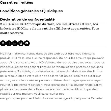
Garanties limitées
Column
Conditions générales et juridiques
3
Déclaration de confidentialité
© 2004-2026 IKO Amérique du Nord, Les Industries IKO Ltée, Les
Industries IKO Inc. et leurs entités affiliées et apparentées. Tous
droits réservés.
X
facebook
linkedIn
instagram
youtube
Entretien de la maison
Entretien de la maison
ML'information contenue dans ce site web peut être modifiée sans
Mardi, juillet 4th 2023
Propriétaire
préavis. IKO n'assume aucune responsabilité pour les erreurs qui peuvent
Le faire soi-même ou engager un
apparaître sur ce site web. IKO s'efforce de reproduire avec exactitude les
images à l'écran des échantillons de bardeaux et des photos de maisons
professionnel? Voici pourquoi vous ne
présentées. Toutefois, en raison des variations de fabrication, des limites
devriez pas réparer vous-même votre
de la résolution de votre écran et de la variation de l'éclairage extérieur
Table of Contents: Connaissances et savoir-faire des
naturel, les couleurs réelles peuvent différer des images que vous voyez.
toiture.
professionnels Responsabilité et assurances Garanties
Pour être pleinement satisfait, vous devez choisir la couleur finale parmi
limitées Coûts et outillage Temps Risques pour la
plusieurs bardeaux de taille normale et voir un échantillon du produit
sécurité…
installé sur une maison. Veuillez consulter nos
24 de 37 articles
avis juridiques pour les États-Unis.
ou nos
avis juridiques pour le Canada.