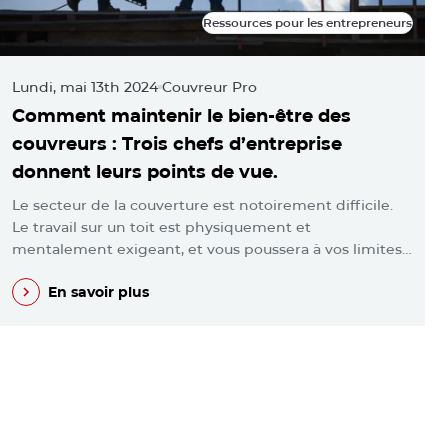
Ressources pour les entrepreneurs
Ressources pour les entrepreneurs
Lundi, mai 13th 2024
Couvreur Pro
M
Comment maintenir le bien-être des
L
couvreurs : Trois chefs d’entreprise
m
donnent leurs points de vue.
l
Le secteur de la couverture est notoirement difficile.
V
Le travail sur un toit est physiquement et
p
mentalement exigeant, et vous poussera à vos limites…
e
En savoir plus
En savoir plus