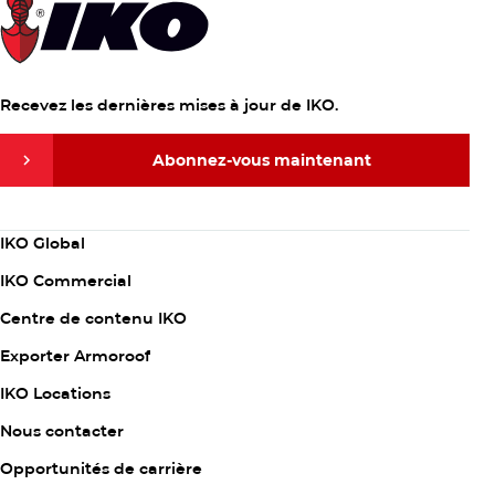
Recevez les dernières mises à jour de IKO.
Abonnez-vous maintenant
Abonnez-vous maintenant
Column
IKO Global
Entretien de la maison
1
IKO Commercial
Entretien de la maison
Lundi, juillet 17th 2023
Propriétaire
Centre de contenu IKO
Un guide pour gérer la réparation d’urgence
d’un toit
Exporter Armoroof
Vous est-il déjà arrivé de regarder un plafond qui fuit au
Column
IKO Locations
milieu de la nuit, en vous demandant si vous avez besoin
2
Nous contacter
d’une réparation d’urgence de votre toit…
Opportunités de carrière