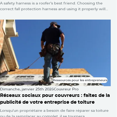
A safety harness is a roofer’s best friend. Choosing the
correct fall protection harness and using it properly will
protect you from falls and serious injuries when used
correctly.
Ressources pour les entrepreneurs
Ressources pour les entrepreneurs
Dimanche, janvier 25th 2026
Couvreur Pro
Réseaux sociaux pour couvreurs : faites de la
publicité de votre entreprise de toiture
Lorsqu’un propriétaire a besoin de faire réparer sa toiture
ou de la remplacer au complet, il se tournera