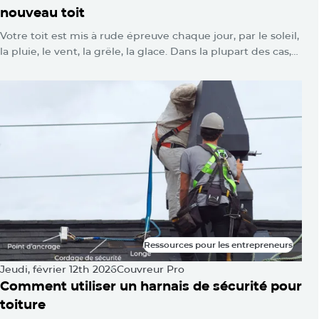
nouveau toit
Votre toit est mis à rude épreuve chaque jour, par le soleil,
la pluie, le vent, la grêle, la glace. Dans la plupart des cas,
vous ne verrez rien. Aucune alarme ne se déclenche.
Aucun voyant d’avertissement ne clignote. Les
dommages s’accumulent silencieusement jusqu’au jour où
l’on se retrouve avec une tache d’eau au plafond ou une
toiture qui s’affaisse.
Ressources pour les entrepreneurs
Ressources pour les entrepreneurs
Jeudi, février 12th 2026
Couvreur Pro
Comment utiliser un harnais de sécurité pour
toiture