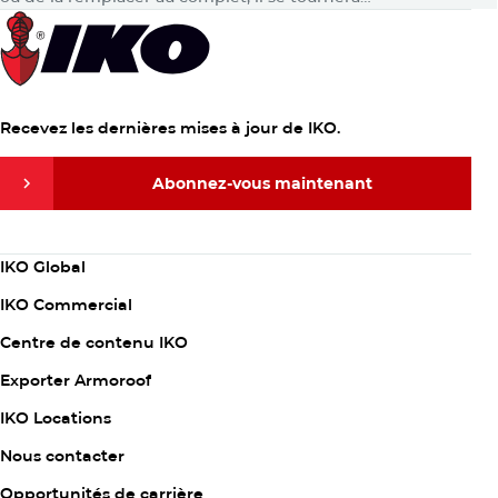
probablement vers Google pour obtenir des réponses.
Ensuite, consciemment ou…
Recevez les dernières mises à jour de IKO.
Abonnez-vous maintenant
Abonnez-vous maintenant
Column
IKO Global
1
IKO Commercial
Centre de contenu IKO
Exporter Armoroof
Column
IKO Locations
2
Nous contacter
Opportunités de carrière