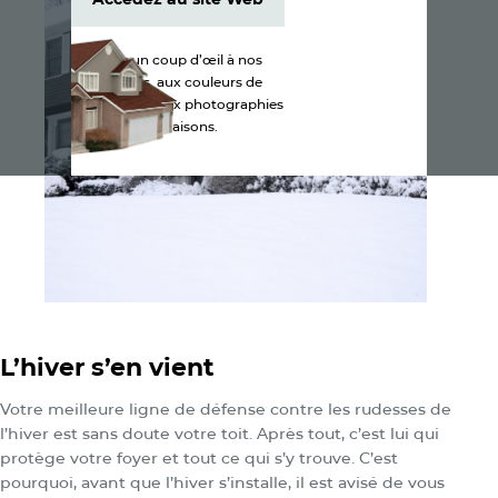
Accédez au site Web
Jetez un coup d’œil à nos
produits, aux couleurs de
bardeaux et aux photographies
de maisons.
L’hiver s’en vient
Votre meilleure ligne de défense contre les rudesses de
l’hiver est sans doute votre toit. Après tout, c’est lui qui
protège votre foyer et tout ce qui s’y trouve. C’est
pourquoi, avant que l’hiver s’installe, il est avisé de vous