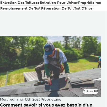
Améliorations Du Toit
Entretien De Maison
Entretien Des Toitures
Entretien Pour L’hiver
Propriétaires
Entretien Des Toitures
Entretien Pour L’hiver
Propriétaires
Remplacement De Toit
Réparation De Toit
Toit D'hiver
Remplacement De Toit
Réparation De Toit
Toit D'hiver
Vous pouvez également être
intéressé par
Toiture 101
Toiture 101
Mercredi, mai 13th 2026
Propriétaire
Comment savoir si vous avez besoin d’un