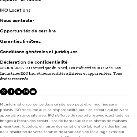
et la prévention des digues de glace en hiver
Column
IKO Locations
Avis de non-responsabilité : obtenez toujours l’avis d’un
2
Nous contacter
expert si vous avez un problème avec vos gouttières.
Assurez-vous de connaître et de respecter les principes de
Opportunités de carrière
sécurité lorsque…
Garanties limitées
Column
Conditions générales et juridiques
3
Déclaration de confidentialité
© 2004-2026 IKO Amérique du Nord, Les Industries IKO Ltée, Les
Industries IKO Inc. et leurs entités affiliées et apparentées. Tous
droits réservés.
X
facebook
linkedIn
instagram
youtube
ML'information contenue dans ce site web peut être modifiée sans
préavis. IKO n'assume aucune responsabilité pour les erreurs qui peuvent
apparaître sur ce site web. IKO s'efforce de reproduire avec exactitude les
images à l'écran des échantillons de bardeaux et des photos de maisons
présentées. Toutefois, en raison des variations de fabrication, des limites
de la résolution de votre écran et de la variation de l'éclairage extérieur