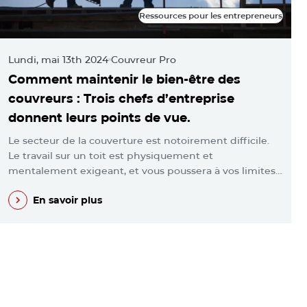
Ressources pour les entrepreneurs
Ressources pour les entrepreneurs
Lundi, mai 13th 2024
Couvreur Pro
M
Comment maintenir le bien-être des
L
couvreurs : Trois chefs d’entreprise
m
donnent leurs points de vue.
l
Le secteur de la couverture est notoirement difficile.
V
Le travail sur un toit est physiquement et
p
mentalement exigeant, et vous poussera à vos limites…
e
En savoir plus
En savoir plus