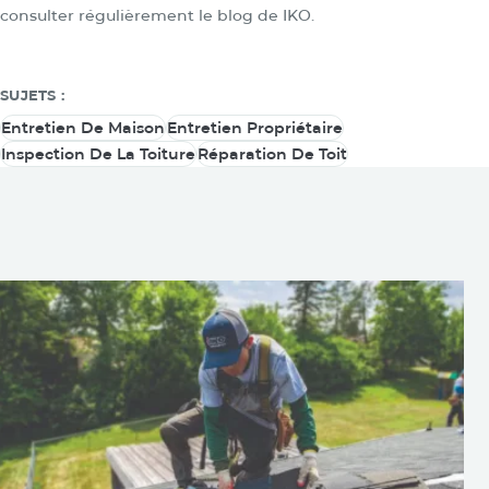
consulter régulièrement le blog de IKO.
SUJETS :
Entretien De Maison
Entretien Propriétaire
Entretien De Maison
Entretien Propriétaire
Inspection De La Toiture
Réparation De Toit
Inspection De La Toiture
Réparation De Toit
Vous pouvez également être
intéressé par