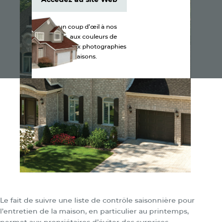
Accédez au site Web
Jetez un coup d’œil à nos
produits, aux couleurs de
bardeaux et aux photographies
de maisons.
Le fait de suivre une liste de contrôle saisonnière pour
l’entretien de la maison, en particulier au printemps,
permet aux propriétaires d’éviter des surprises