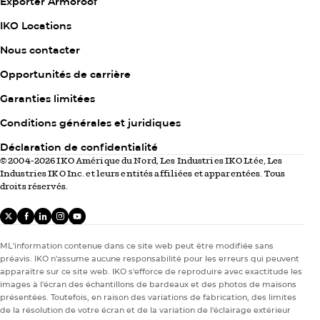
Exporter Armoroof
Column
IKO Locations
2
Nous contacter
Opportunités de carrière
Garanties limitées
Column
Conditions générales et juridiques
3
Déclaration de confidentialité
© 2004-2026 IKO Amérique du Nord, Les Industries IKO Ltée, Les
Industries IKO Inc. et leurs entités affiliées et apparentées. Tous
droits réservés.
X
facebook
linkedIn
instagram
youtube
ML'information contenue dans ce site web peut être modifiée sans
préavis. IKO n'assume aucune responsabilité pour les erreurs qui peuvent
apparaître sur ce site web. IKO s'efforce de reproduire avec exactitude les
images à l'écran des échantillons de bardeaux et des photos de maisons
présentées. Toutefois, en raison des variations de fabrication, des limites
de la résolution de votre écran et de la variation de l'éclairage extérieur