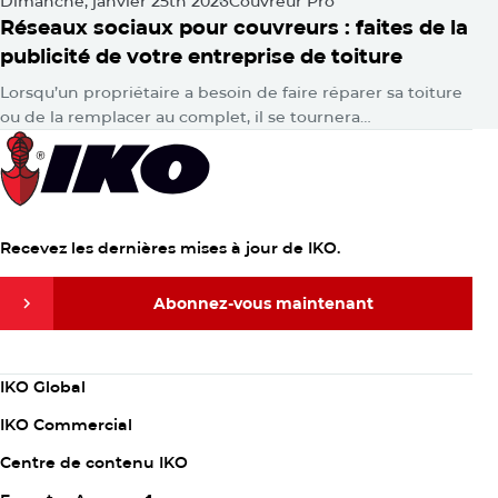
Dimanche, janvier 25th 2026
Couvreur Pro
Réseaux sociaux pour couvreurs : faites de la
publicité de votre entreprise de toiture
Lorsqu’un propriétaire a besoin de faire réparer sa toiture
ou de la remplacer au complet, il se tournera
probablement vers Google pour obtenir des réponses.
Ensuite, consciemment ou…
Recevez les dernières mises à jour de IKO.
Abonnez-vous maintenant
Abonnez-vous maintenant
Column
IKO Global
1
IKO Commercial
Centre de contenu IKO