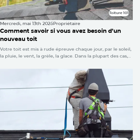
Toiture 101
Toiture 101
Mercredi, mai 13th 2026
Propriétaire
Comment savoir si vous avez besoin d’un
nouveau toit
Votre toit est mis à rude épreuve chaque jour, par le soleil,
la pluie, le vent, la grêle, la glace. Dans la plupart des cas,
vous ne verrez rien. Aucune alarme ne se déclenche.
Aucun voyant d’avertissement ne clignote. Les dommages
s’accumulent silencieusement jusqu’au jour où l’on se
retrouve avec une tache d’eau au plafond ou une toiture
qui s’affaisse.