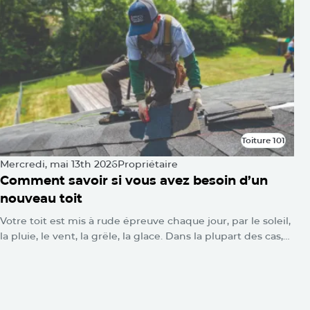
Toiture 101
Toiture 101
Mercredi, mai 13th 2026
Propriétaire
Comment savoir si vous avez besoin d’un
nouveau toit
Votre toit est mis à rude épreuve chaque jour, par le soleil,
la pluie, le vent, la grêle, la glace. Dans la plupart des cas,
vous ne verrez rien. Aucune alarme ne se déclenche.
Aucun voyant d’avertissement ne clignote. Les dommages
s’accumulent silencieusement jusqu’au jour où l’on se
retrouve avec une tache d’eau au plafond ou une toiture