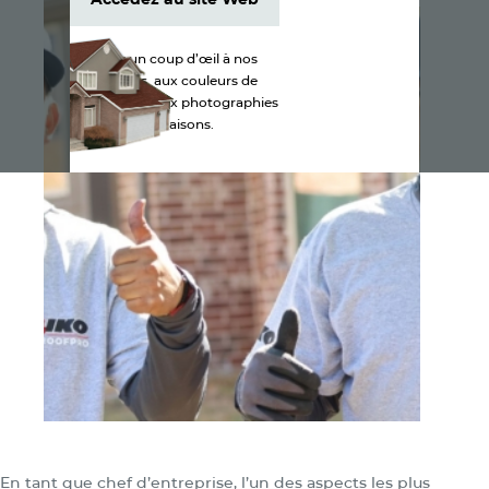
Accédez au site Web
Jetez un coup d’œil à nos
produits, aux couleurs de
bardeaux et aux photographies
de maisons.
En tant que chef d’entreprise, l’un des aspects les plus