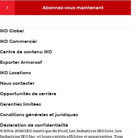
Abonnez-vous maintenant
Abonnez-vous maintenant
Column
IKO Global
1
IKO Commercial
Centre de contenu IKO
Exporter Armoroof
Column
IKO Locations
2
Nous contacter
Opportunités de carrière
Garanties limitées
Column
Conditions générales et juridiques
3
Déclaration de confidentialité
© 2004-2026 IKO Amérique du Nord, Les Industries IKO Ltée, Les
Industries IKO Inc. et leurs entités affiliées et apparentées. Tous