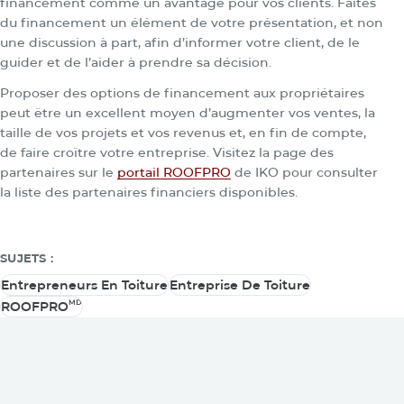
financement comme un avantage pour vos clients. Faites
du financement un élément de votre présentation, et non
une discussion à part, afin d’informer votre client, de le
guider et de l’aider à prendre sa décision.
Proposer des options de financement aux propriétaires
peut être un excellent moyen d’augmenter vos ventes, la
taille de vos projets et vos revenus et, en fin de compte,
de faire croître votre entreprise. Visitez la page des
partenaires sur le
portail ROOFPRO
de IKO pour consulter
la liste des partenaires financiers disponibles.
SUJETS :
Entrepreneurs En Toiture
Entreprise De Toiture
Entrepreneurs En Toiture
Entreprise De Toiture
MD
ROOFPRO
MD
ROOFPRO
Vous pouvez également être
intéressé par