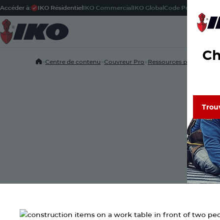
Accéder à:
IKO Résidentiel
IKO Commercial
IKO Global
Code Postal
-
Fran
Pr
Ch
Home
■
Centre de contenu
■
Couvreur Pro
■
Ressources pour les ent
Trou
Trou
Découvr
de confi
Lisez le
PARTAGER