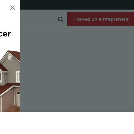
Trouvez un entrepreneur
cer
Trouvez un entrepreneur
es
r le lien
iel
 via un lien