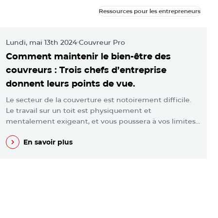
Ressources pour les entrepreneurs
Ressources pour les entrepreneurs
Lundi, mai 13th 2024
Couvreur Pro
M
Comment maintenir le bien-être des
L
couvreurs : Trois chefs d’entreprise
m
donnent leurs points de vue.
l
Le secteur de la couverture est notoirement difficile.
V
Le travail sur un toit est physiquement et
p
mentalement exigeant, et vous poussera à vos limites…
e
En savoir plus
En savoir plus