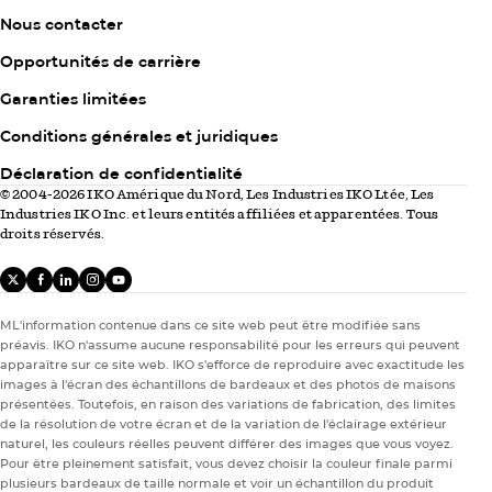
2
Nous contacter
Opportunités de carrière
Garanties limitées
Column
Conditions générales et juridiques
3
Déclaration de confidentialité
Toiture 101
Toiture 101
© 2004-2026 IKO Amérique du Nord, Les Industries IKO Ltée, Les
Mercredi, janvier 4th 2023
Propriétaire
Industries IKO Inc. et leurs entités affiliées et apparentées. Tous
After a Storm Hits – Roof Inspection
droits réservés.
Checklist
X
facebook
linkedIn
instagram
youtube
Here’s a handy checklist to use when you inspect your
roof. If you’re uncomfortable taking any of these actions,
ML'information contenue dans ce site web peut être modifiée sans
préavis. IKO n'assume aucune responsabilité pour les erreurs qui peuvent
always play it safe and have a professional roofer conduct
apparaître sur ce site web. IKO s'efforce de reproduire avec exactitude les
a full inspection for you.
images à l'écran des échantillons de bardeaux et des photos de maisons
22 de 22 articles
présentées. Toutefois, en raison des variations de fabrication, des limites
de la résolution de votre écran et de la variation de l'éclairage extérieur
naturel, les couleurs réelles peuvent différer des images que vous voyez.
Pour être pleinement satisfait, vous devez choisir la couleur finale parmi
plusieurs bardeaux de taille normale et voir un échantillon du produit