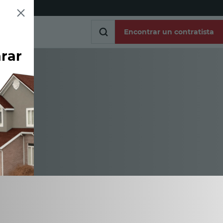
Encontrar un contratista
arar
Encontrar un contratista
os
 de