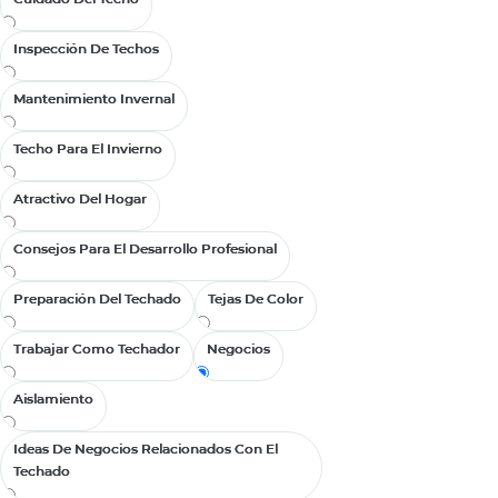
deja tras de sí 
Inspección De Techos
Inspección De Techos
Mantenimiento Invernal
Mantenimiento Invernal
Techo Para El Invierno
Techo Para El Invierno
Atractivo Del Hogar
Atractivo Del Hogar
Consejos Para El Desarrollo Profesional
Consejos Para El Desarrollo Profesional
Preparación Del Techado
Preparación Del Techado
Tejas De Color
Tejas De Color
Trabajar Como Techador
Trabajar Como Techador
Negocios
Negocios
martes, marzo 2
Aislamiento
Aislamiento
Tendencias
techos en 
Ideas De Negocios Relacionados Con El
Ideas De Negocios Relacionados Con El
Techado
Techado
La industria de