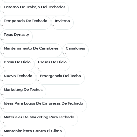
Entorno De Trabajo Del Techador
Entorno De Trabajo Del Techador
Temporada De Techado
Temporada De Techado
Invierno
Invierno
Tejas Dynasty
Tejas Dynasty
Mantenimiento De Canalones
Mantenimiento De Canalones
Canalones
Canalones
Presa De Hielo
Presa De Hielo
Presas De Hielo
Presas De Hielo
Nuevo Techado
Nuevo Techado
Emergencia Del Techo
Emergencia Del Techo
Marketing De Techos
Marketing De Techos
Ideas Para Logos De Empresas De Techado
Ideas Para Logos De Empresas De Techado
Materiales De Marketing Para Techado
Materiales De Marketing Para Techado
Mantenimiento Contra El Clima
Mantenimiento Contra El Clima