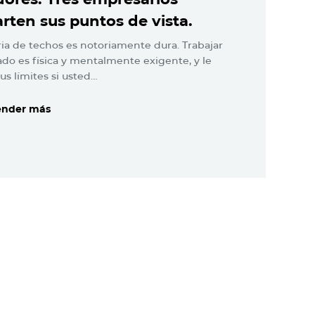
ten sus puntos de vista.
ria de techos es notoriamente dura. Trabajar
ado es física y mentalmente exigente, y le
sus límites si usted…
ender más
ender más