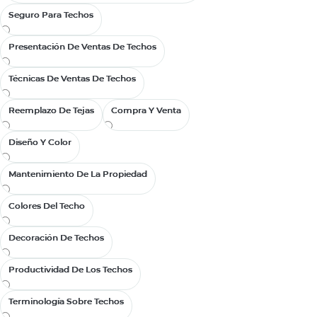
tecnologías, ma
Seguro Para Techos
Seguro Para Techos
forma en que lo
Presentación De Ventas De Techos
Presentación De Ventas De Techos
Técnicas De Ventas De Techos
Técnicas De Ventas De Techos
Reemplazo De Tejas
Reemplazo De Tejas
Compra Y Venta
Compra Y Venta
Diseño Y Color
Diseño Y Color
Mantenimiento De La Propiedad
Mantenimiento De La Propiedad
Colores Del Techo
Colores Del Techo
Decoración De Techos
Decoración De Techos
Productividad De Los Techos
Productividad De Los Techos
Terminología Sobre Techos
Terminología Sobre Techos