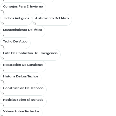
Consejos Para El Invierno
Consejos Para El Invierno
Techos Antiguos
Techos Antiguos
Aislamiento Del Ático
Aislamiento Del Ático
Mantenimiento Del Ático
Mantenimiento Del Ático
Techo Del Ático
Techo Del Ático
Lista De Contactos De Emergencia
Lista De Contactos De Emergencia
Reparación De Canalones
Reparación De Canalones
Historia De Los Techos
Historia De Los Techos
Construcción De Techado
Construcción De Techado
Noticias Sobre El Techado
Noticias Sobre El Techado
Videos Sobre Techados
Videos Sobre Techados