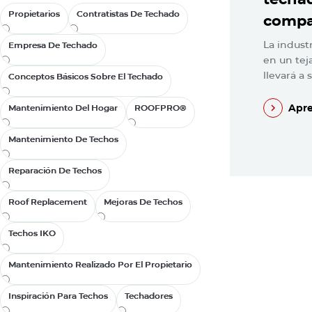
Propietarios
Propietarios
Contratistas De Techado
Contratistas De Techado
compar
La indust
Empresa De Techado
Empresa De Techado
en un tej
llevará a 
Conceptos Básicos Sobre El Techado
Conceptos Básicos Sobre El Techado
Apr
Mantenimiento Del Hogar
Mantenimiento Del Hogar
ROOFPRO®
ROOFPRO®
Apr
Mantenimiento De Techos
Mantenimiento De Techos
Reparación De Techos
Reparación De Techos
Roof Replacement
Roof Replacement
Mejoras De Techos
Mejoras De Techos
Techos IKO
Techos IKO
Mantenimiento Realizado Por El Propietario
Mantenimiento Realizado Por El Propietario
Inspiración Para Techos
Inspiración Para Techos
Techadores
Techadores