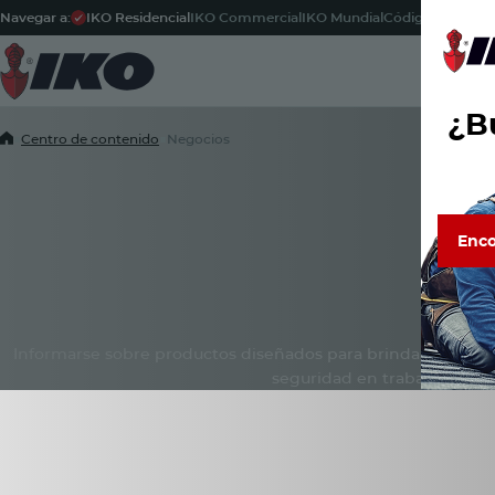
Navegar a:
IKO Residencial
IKO Commercial
IKO Mundial
Código Postal
-
Propi
¿Bu
Home
■
Centro de contenido
■
Negocios
Enco
Enco
Descubre
de confi
Centro de co
las rese
Informarse sobre productos diseñados para brindar a propiet
seguridad en trabajos de t