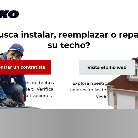
Español
Inicio de sesión en ROOFPRO
etarios de casas
Profesionales
Productos
Acerca de
sca instalar, reemplazar o rep
su techo?
ntrar un contratista
Visita el sitio web
ntrar un contratista
Visita el sitio web
 instaladores de techos
Explora nuestros productos, l
anza cerca de ti. Verifica
colores de las tejas y la galería
ntenidos
ñas. Obtén cotizaciones.
viviendas.
arios y contratistas mayor confianza y
echado.