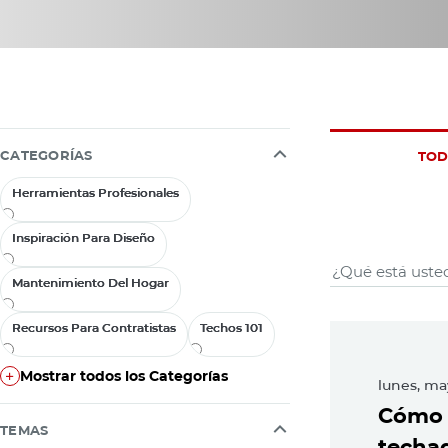
CATEGORÍAS
TOD
Herramientas Profesionales
Herramientas Profesionales
Inspiración Para Diseño
Inspiración Para Diseño
Negocio
Mantenimiento Del Hogar
Mantenimiento Del Hogar
Recursos Para Contratistas
Recursos Para Contratistas
Techos 101
Techos 101
Feat
Mostrar todos los Categorías
lunes, ma
Mostrar todos los Categorías
Cómo m
TEMAS
techad