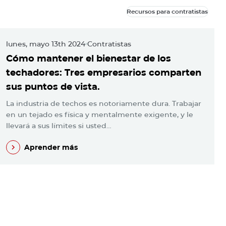
Recursos para contratistas
Recursos para contratistas
lunes, mayo 13th 2024
Contratistas
m
Cómo mantener el bienestar de los
L
techadores: Tres empresarios comparten
l
sus puntos de vista.
c
La industria de techos es notoriamente dura. Trabajar
A
en un tejado es física y mentalmente exigente, y le
¡
llevará a sus límites si usted…
u
Aprender más
Aprender más