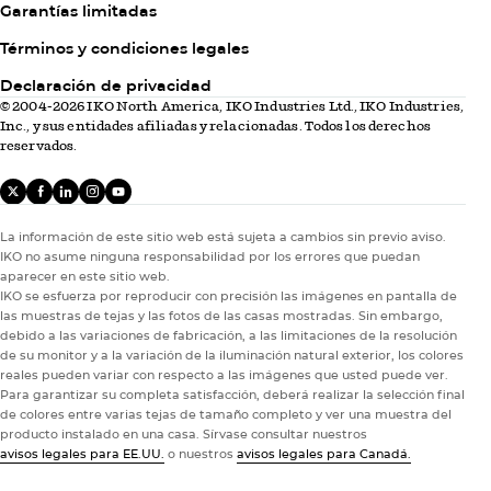
Garantías limitadas
Column
Términos y condiciones legales
3
Declaración de privacidad
© 2004-2026 IKO North America, IKO Industries Ltd., IKO Industries,
Inc., y sus entidades afiliadas y relacionadas. Todos los derechos
reservados.
X
facebook
linkedIn
instagram
youtube
Inspiración para diseño
Inspiración para diseño
La información de este sitio web está sujeta a cambios sin previo aviso.
miércoles, septiembre 17th 2025
Propietarios
IKO no asume ninguna responsabilidad por los errores que puedan
Mejorar el atractivo exterior con un techo
aparecer en este sitio web.
IKO se esfuerza por reproducir con precisión las imágenes en pantalla de
nuevo
las muestras de tejas y las fotos de las casas mostradas. Sin embargo,
debido a las variaciones de fabricación, a las limitaciones de la resolución
El atractivo exterior no es solo una cuestión de estética,
de su monitor y a la variación de la iluminación natural exterior, los colores
sino que es un factor importante en el valor de su casa, su
reales pueden variar con respecto a las imágenes que usted puede ver.
comerciabilidad y el orgullo de…
Para garantizar su completa satisfacción, deberá realizar la selección final
de colores entre varias tejas de tamaño completo y ver una muestra del
12 de 201 Artículos
producto instalado en una casa. Sírvase consultar nuestros
avisos legales para EE.UU.
o nuestros
avisos legales para Canadá.