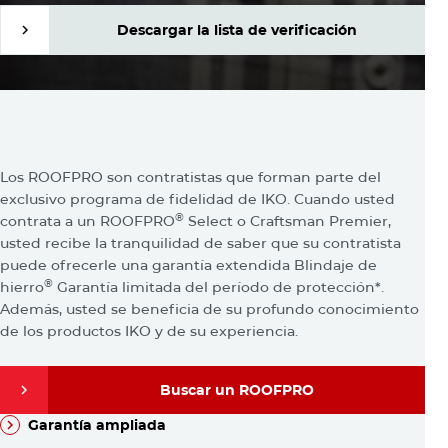
Descargar la lista de verificación
Descargar la lista de verificación
¿Por qué contratar a un IKO
Unmute
Settings
ROOFPRO?
Los ROOFPRO son contratistas que forman parte del
exclusivo programa de fidelidad de IKO. Cuando usted
®
contrata a un ROOFPRO
Select o Craftsman Premier,
usted recibe la tranquilidad de saber que su contratista
puede ofrecerle una garantía extendida Blindaje de
®
hierro
Garantía limitada del período de protección*.
Además, usted se beneficia de su profundo conocimiento
de los productos IKO y de su experiencia.
Buscar un ROOFPRO
Garantía ampliada
Buscar un ROOFPRO
Garantía ampliada