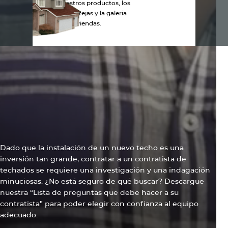
Explora nuestros productos, los
colores de las tejas y la galería
de viviendas.
RENDIMIENTO CENTRADO EN LAS PERSONAS
Qué preguntara un
contratista de techados
Dado que la instalación de un nuevo techo es una
inversión tan grande, contratar a un contratista de
techados se requiere una investigación y una indagación
minuciosas. ¿No está seguro de qué buscar? Descargue
nuestra “Lista de preguntas que debe hacer a su
contratista” para poder elegir con confianza al equipo
adecuado.