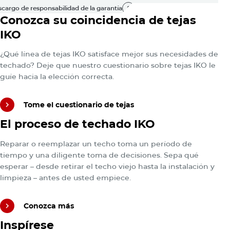
cargo de responsabilidad de la garantía
Tome el cuestionario de tejas
Conozca su coincidencia de tejas
cargo de responsabilidad de la garantía
IKO
¿Qué línea de tejas IKO satisface mejor sus necesidades de
techado? Deje que nuestro cuestionario sobre tejas IKO le
guíe hacia la elección correcta.
Tome el cuestionario de tejas
Conozca más
El proceso de techado IKO
Tome el cuestionario de tejas
Reparar o reemplazar un techo toma un período de
tiempo y una diligente toma de decisiones. Sepa qué
esperar – desde retirar el techo viejo hasta la instalación y
limpieza – antes de usted empiece.
Conozca más
Recorra la Galería
Inspírese