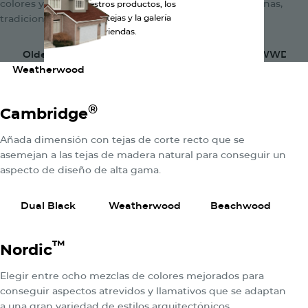
colores y estilos que se adaptan a casas rústicas, urbanas,
Explora nuestros productos, los
tradicionales y modernas por igual.
colores de las tejas y la galería
Ver Productos
Ver Productos
Ver Pr
de viviendas.
Olde Style
Granite Black
Cornerstone WWD
Weatherwood
®
Cambridge
Añada dimensión con tejas de corte recto que se
asemejan a las tejas de madera natural para conseguir un
aspecto de diseño de alta gama.
Ver Productos
Ver Productos
Ver Pr
Dual Black
Weatherwood
Beachwood
™
Nordic
Elegir entre ocho mezclas de colores mejorados para
conseguir aspectos atrevidos y llamativos que se adaptan
a una gran variedad de estilos arquitectónicos.