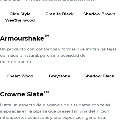
Ver Productos
Ver Productos
Ver Pr
Olde Style
Granite Black
Shadow Brown
Weatherwood
™
Armourshake
Un producto con contornos y formas que imitan las tejas
de madera natural, pero sin necesidad de
mantenimiento.
Ver Productos
Ver Productos
Ver Pr
Chalet Wood
Greystone
Shadow Black
We
™
Crowne Slate
Luzca un aspecto de elegancia de alta gama con tejas
inspiradas en la pizarra que presentan una definición
nítida, cortes cuadrados y una exposición generosa.
Ver Productos