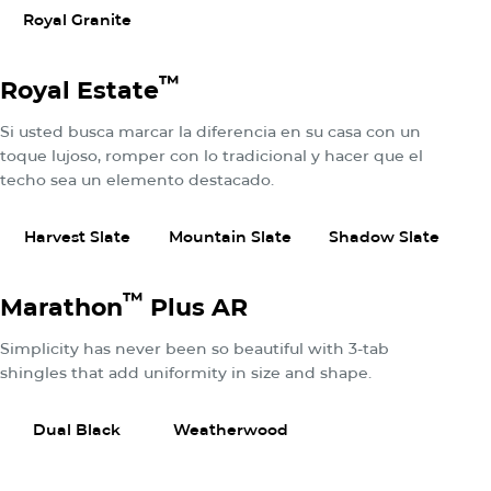
Royal Granite
™
Royal Estate
Si usted busca marcar la diferencia en su casa con un
toque lujoso, romper con lo tradicional y hacer que el
techo sea un elemento destacado.
Ver Productos
Ver Productos
Ver Pr
Harvest Slate
Mountain Slate
Shadow Slate
™
Marathon
Plus AR
Simplicity has never been so beautiful with 3-tab
shingles that add uniformity in size and shape.
Ver Productos
Ver Productos
Dual Black
Weatherwood