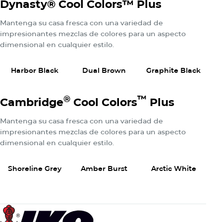
Dynasty® Cool Colors™ Plus
Mantenga su casa fresca con una variedad de
impresionantes mezclas de colores para un aspecto
dimensional en cualquier estilo.
Ver Productos
Ver Productos
Ver Pr
Harbor Black
Dual Brown
Graphite Black
W
®
™
Cambridge
Cool Colors
Plus
Mantenga su casa fresca con una variedad de
impresionantes mezclas de colores para un aspecto
dimensional en cualquier estilo.
Ver Productos
Ver Productos
Ver Pr
Shoreline Grey
Amber Burst
Arctic White