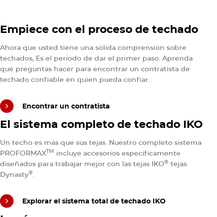
Pruebe el Roofviewer
Encontrar un contratista
Empiece con el proceso de techado
Ahora que usted tiene una sólida comprensión sobre
techados, Es el período de dar el primer paso. Aprenda
qué preguntas hacer para encontrar un contratista de
techado confiable en quien pueda confiar.
Encontrar un contratista
Explorar el sistema total de techado IKO
El sistema completo de techado IKO
Encontrar un contratista
Un techo es más que sus tejas. Nuestro completo sistema
TM
PROFORMAX
incluye accesorios específicamente
®
diseñados para trabajar mejor con las tejas IKO
tejas
®
Dynasty
.
Explorar el sistema total de techado IKO
Recorra la Galería