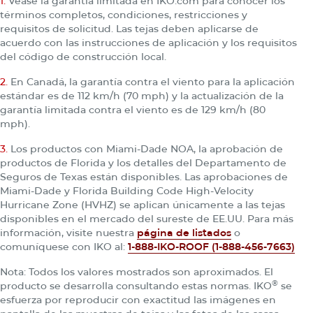
1.
Véase la garantía limitada en IKO.com para conocer los
términos completos, condiciones, restricciones y
requisitos de solicitud. Las tejas deben aplicarse de
acuerdo con las instrucciones de aplicación y los requisitos
del código de construcción local.
2.
En Canadá, la garantía contra el viento para la aplicación
estándar es de 112 km/h (70 mph) y la actualización de la
garantía limitada contra el viento es de 129 km/h (80
mph).
3.
Los productos con Miami-Dade NOA, la aprobación de
productos de Florida y los detalles del Departamento de
Seguros de Texas están disponibles. Las aprobaciones de
Miami-Dade y Florida Building Code High-Velocity
Hurricane Zone (HVHZ) se aplican únicamente a las tejas
disponibles en el mercado del sureste de EE.UU. Para más
información, visite nuestra
página de listados
o
comuníquese con IKO al:
1-888-IKO-ROOF (1-888-456-7663)
Nota: Todos los valores mostrados son aproximados. El
®
producto se desarrolla consultando estas normas. IKO
se
esfuerza por reproducir con exactitud las imágenes en