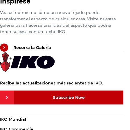
Inspírese
Explorar el sistema total de techado IKO
Vea usted mismo cómo un nuevo tejado puede
transformar el aspecto de cualquier casa. Visite nuestra
galería para hacerse una idea del aspecto que podría
tener su casa con un techo IKO.
Recorra la Galería
Recorra la Galería
Reciba las actualizaciones más recientes de IKO.
Subscribe Now
Subscribe Now
Column
IKO Mundial
1
IKO Commercial