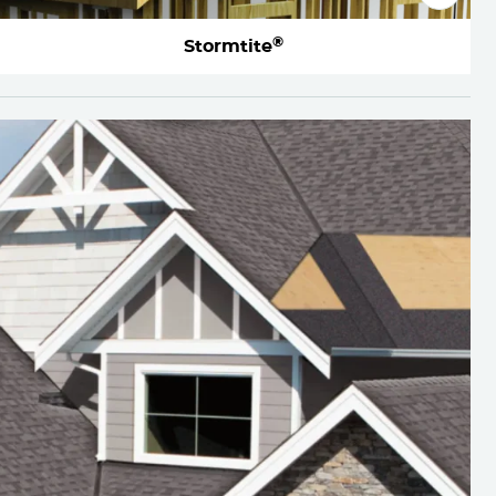
®
Stormtite