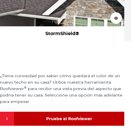
Ver Pr
StormShield®
Visualizar Su nuevo techo
¿Tiene curiosidad por saber cómo quedará el color de un
nuevo techo en su casa? Utilice nuestra herramienta
®
Roofviewer
para recibir una vista previa del aspecto que
podría tener su casa. Seleccione una opción más adelante
para empezar.
Pruebe el Roofviewer