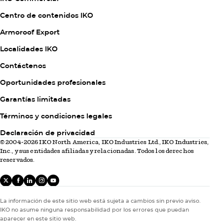
Centro de contenidos IKO
Armoroof Export
Column
Localidades IKO
2
Contáctenos
Oportunidades profesionales
Garantías limitadas
Column
Términos y condiciones legales
3
Declaración de privacidad
© 2004-2026 IKO North America, IKO Industries Ltd., IKO Industries,
Inc., y sus entidades afiliadas y relacionadas. Todos los derechos
reservados.
X
facebook
linkedIn
instagram
youtube
La información de este sitio web está sujeta a cambios sin previo aviso.
IKO no asume ninguna responsabilidad por los errores que puedan
aparecer en este sitio web.