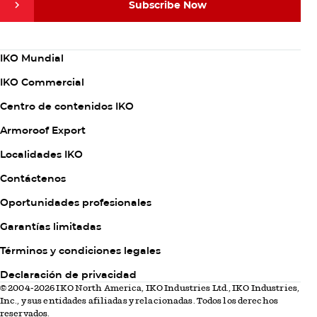
Subscribe Now
Subscribe Now
Column
IKO Mundial
1
IKO Commercial
Techos 101
Techos 101
Centro de contenidos IKO
jueves, abril 14th 2022
Propietarios
Cómo detectar los signos de una instalación
Armoroof Export
incorrecta del tejado
Column
Localidades IKO
2
Mirando su tejado, ¿le parece que algo no está bien?
Contáctenos
Como propietario de una vivienda, es posible que no
Oportunidades profesionales
tenga los conocimientos necesarios para detectar si su
techador…
Garantías limitadas
Column
Términos y condiciones legales
3
Declaración de privacidad
© 2004-2026 IKO North America, IKO Industries Ltd., IKO Industries,
Inc., y sus entidades afiliadas y relacionadas. Todos los derechos
reservados.