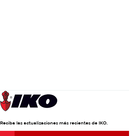
Inspiración para diseño
Inspiración para diseño
viernes, diciembre 23rd 2022
Propietarios
Una guía para elegir el techo adecuado para
una casa histórica
Restaurar y mantener una casa histórica es un trabajo de
amor. Conseguir que todos los detalles sean correctos es
importante para los que invierten en casas históricas y…
Reciba las actualizaciones más recientes de IKO.