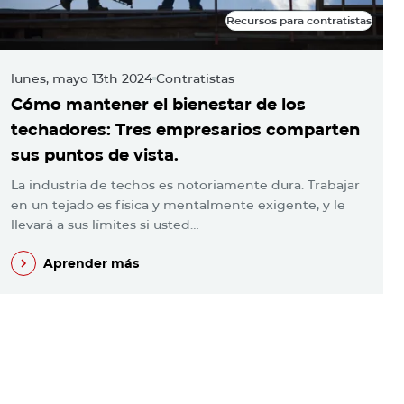
Recursos para contratistas
Recursos para contratistas
lunes, mayo 13th 2024
Contratistas
m
Cómo mantener el bienestar de los
L
techadores: Tres empresarios comparten
l
sus puntos de vista.
c
La industria de techos es notoriamente dura. Trabajar
A
en un tejado es física y mentalmente exigente, y le
¡
llevará a sus límites si usted…
u
Aprender más
Aprender más