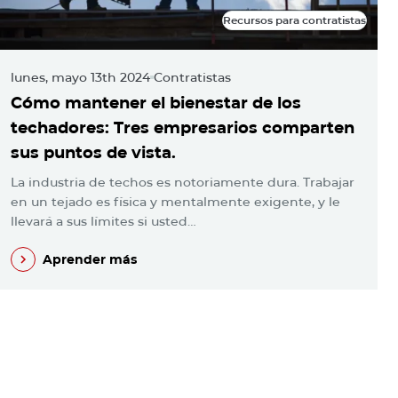
Recursos para contratistas
Recursos para contratistas
lunes, mayo 13th 2024
Contratistas
m
Cómo mantener el bienestar de los
L
techadores: Tres empresarios comparten
l
sus puntos de vista.
c
La industria de techos es notoriamente dura. Trabajar
A
en un tejado es física y mentalmente exigente, y le
¡
llevará a sus límites si usted…
u
Aprender más
Aprender más