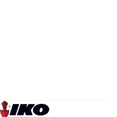
puede representar un porcentaje importante de los
costos…
Mantenimiento del hogar
Mantenimiento del hogar
martes, julio 18th 2023
Propietarios
Prepare su techo para el invierno
La llegada del invierno El otoño es una época sabia del
año para examinar su techo para asegurarse de que él
esté en buenas condiciones antes de…