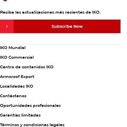
Reciba las actualizaciones más recientes de IKO.
Subscribe Now
Subscribe Now
Column
IKO Mundial
1
Mantenimiento del hogar
IKO Commercial
Mantenimiento del hogar
lunes, julio 17th 2023
Propietarios
Centro de contenidos IKO
Guía para la reparación urgente de tejados
Armoroof Export
¿Se ha encontrado con un techo que gotea en mitad de la
Column
Localidades IKO
noche, preguntándose si necesita una reparación urgente
2
del tejado o si puede esperar hasta la mañana?…
Contáctenos
Oportunidades profesionales
Garantías limitadas
Column
Términos y condiciones legales