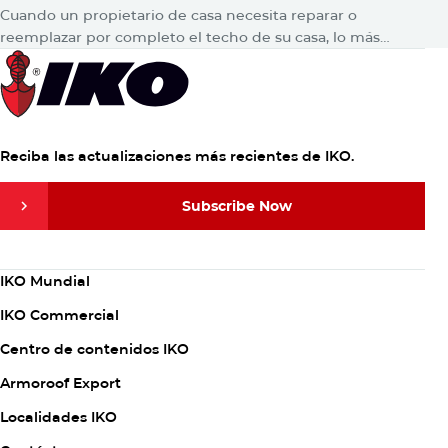
Cuando un propietario de casa necesita reparar o
reemplazar por completo el techo de su casa, lo más
probable es que consulte en Google para encontrar
respuestas. Luego,…
Reciba las actualizaciones más recientes de IKO.
Subscribe Now
Subscribe Now
Column
IKO Mundial
1
IKO Commercial
Centro de contenidos IKO
Armoroof Export
Column
Localidades IKO
2