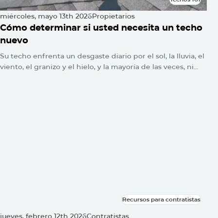
Techos 101
miércoles, mayo 13th 2026
Propietarios
Cómo determinar si usted necesita un techo
nuevo
Su techo enfrenta un desgaste diario por el sol, la lluvia, el
viento, el granizo y el hielo, y la mayoría de las veces, ni
siquiera lo notará. No se encienden las alarmas. No
parpadean luces de advertencia. El daño simplemente se
acumula silenciosamente hasta que un día aparece una
mancha de agua en el techo o la línea del techo se hunde.
Recursos para contratistas
Recursos para contratistas
jueves, febrero 12th 2026
Contratistas