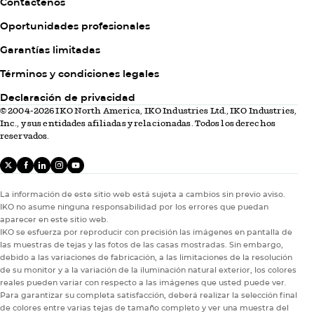
Contáctenos
Oportunidades profesionales
Garantías limitadas
Column
Términos y condiciones legales
3
Declaración de privacidad
© 2004-2026 IKO North America, IKO Industries Ltd., IKO Industries,
Inc., y sus entidades afiliadas y relacionadas. Todos los derechos
reservados.
X
facebook
linkedIn
instagram
youtube
La información de este sitio web está sujeta a cambios sin previo aviso.
IKO no asume ninguna responsabilidad por los errores que puedan
aparecer en este sitio web.
IKO se esfuerza por reproducir con precisión las imágenes en pantalla de
las muestras de tejas y las fotos de las casas mostradas. Sin embargo,
debido a las variaciones de fabricación, a las limitaciones de la resolución
de su monitor y a la variación de la iluminación natural exterior, los colores
reales pueden variar con respecto a las imágenes que usted puede ver.
Para garantizar su completa satisfacción, deberá realizar la selección final
de colores entre varias tejas de tamaño completo y ver una muestra del