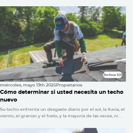
Techos 101
Techos 101
miércoles, mayo 13th 2026
Propietarios
Cómo determinar si usted necesita un techo
nuevo
Su techo enfrenta un desgaste diario por el sol, la lluvia, el
viento, el granizo y el hielo, y la mayoría de las veces, ni
siquiera lo notará. No se encienden las alarmas. No
parpadean luces de advertencia. El daño simplemente se