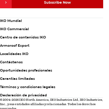
Subscribe Now
Subscribe Now
Column
IKO Mundial
1
IKO Commercial
Centro de contenidos IKO
Armoroof Export
Column
Localidades IKO
2
Contáctenos
Oportunidades profesionales
Garantías limitadas
Column
Términos y condiciones legales
3
Declaración de privacidad
© 2004-2026 IKO North America, IKO Industries Ltd., IKO Industries,
Inc., y sus entidades afiliadas y relacionadas. Todos los derechos
reservados.