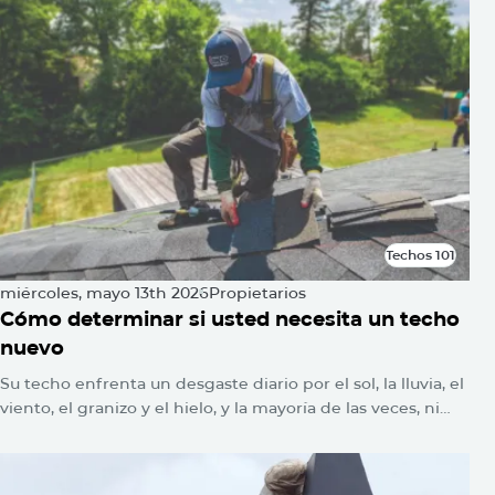
Techos 101
Techos 101
miércoles, mayo 13th 2026
Propietarios
Cómo determinar si usted necesita un techo
nuevo
Su techo enfrenta un desgaste diario por el sol, la lluvia, el
viento, el granizo y el hielo, y la mayoría de las veces, ni
siquiera lo notará. No se encienden las alarmas. No
parpadean luces de advertencia. El daño simplemente se
acumula silenciosamente hasta que un día aparece una