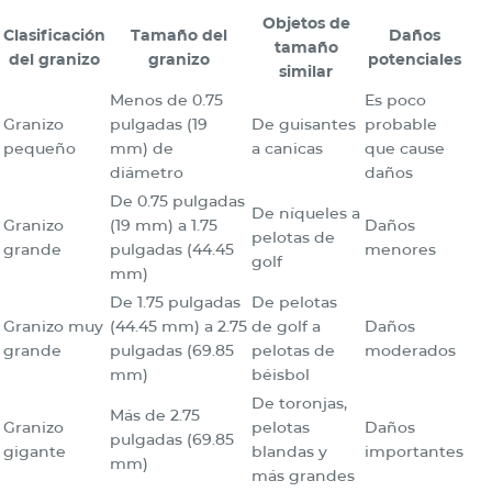
Objetos de
Clasificación
Tamaño del
Daños
tamaño
del granizo
granizo
potenciales
similar
Menos de 0.75
Es poco
Granizo
pulgadas (19
De guisantes
probable
pequeño
mm) de
a canicas
que cause
diámetro
daños
De 0.75 pulgadas
De níqueles a
Granizo
(19 mm) a 1.75
Daños
pelotas de
grande
pulgadas (44.45
menores
golf
mm)
De 1.75 pulgadas
De pelotas
Granizo muy
(44.45 mm) a 2.75
de golf a
Daños
grande
pulgadas (69.85
pelotas de
moderados
mm)
béisbol
De toronjas,
Más de 2.75
Granizo
pelotas
Daños
pulgadas (69.85
gigante
blandas y
importantes
mm)
más grandes