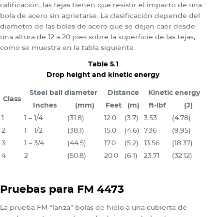
calificación, las tejas tienen que resistir el impacto de una
bola de acero sin agrietarse. La clasificación depende del
diámetro de las bolas de acero que se dejan caer desde
una altura de 12 a 20 pies sobre la superficie de las tejas,
como se muestra en la tabla siguiente.
Table 5.1
Drop height and kinetic energy
Steel ball diameter
Distance
Kinetic energy
Class
Inches
(mm)
Feet
(m)
ft-lbf
(J)
1
1 – 1/4
(31.8)
12.0
(3.7)
3.53
(4.78)
2
1 – 1/2
(38.1)
15.0
(4.6)
7.36
(9.95)
3
1 – 3/4
(44.5)
17.0
(5.2)
13.56
(18.37)
4
2
(50.8)
20.0
(6.1)
23.71
(32.12)
Pruebas para FM 4473
La prueba FM “lanza” bolas de hielo a una cubierta de