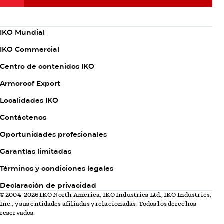
Subscribe Now
Column
IKO Mundial
1
IKO Commercial
Centro de contenidos IKO
Armoroof Export
Column
Localidades IKO
2
Contáctenos
Oportunidades profesionales
Garantías limitadas
Column
Términos y condiciones legales
3
Declaración de privacidad
© 2004-2026 IKO North America, IKO Industries Ltd., IKO Industries,
Inc., y sus entidades afiliadas y relacionadas. Todos los derechos
reservados.