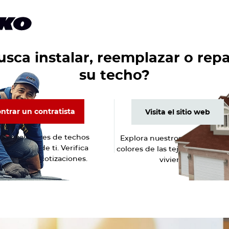
Español
Inicio de sesión en ROOFPRO
etarios de casas
Profesionales
Productos
Acerca de
sca instalar, reemplazar o rep
12 MINUTOS LEER
tas
■
Cómo comenzar su propia empresa de techado
su techo?
ntrar un contratista
Visita el sitio web
3 octubre, 2023
ntrar un contratista
Visita el sitio web
 instaladores de techos
Explora nuestros productos, l
anza cerca de ti. Verifica
colores de las tejas y la galería
ñas. Obtén cotizaciones.
viviendas.
Facebook
Linkedin
Twitter (X)
Email
Copi
R:
Compartir en Facebook
Compartir en Linkedin
Compartir en Twitter
Compartir por cor
Comparti