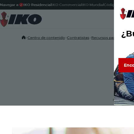
Navegar a:
IKO Residencial
IKO Commercial
IKO Mundial
Código Postal
-
Propi
¿Bu
Home
■
Centro de contenido
■
Contratistas
■
Recursos para contratis
Enco
Enco
Descubre
de confi
las rese
COMPARTI