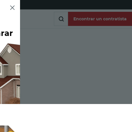
Encontrar un contratista
arar
Encontrar un contratista
os
 de
ar enlace
reo electrónico
r a través de enlace