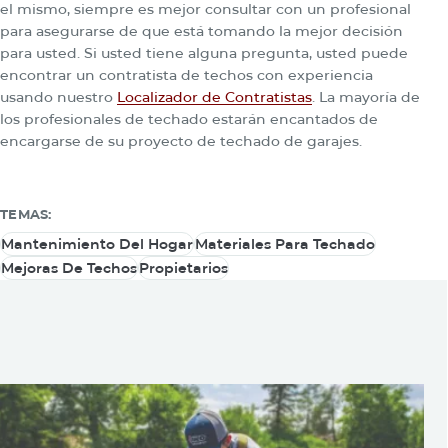
el mismo, siempre es mejor consultar con un profesional
para asegurarse de que está tomando la mejor decisión
para usted. Si usted tiene alguna pregunta, usted puede
encontrar un contratista de techos con experiencia
usando nuestro
Localizador de Contratistas
. La mayoría de
los profesionales de techado estarán encantados de
encargarse de su proyecto de techado de garajes.
TEMAS:
Mantenimiento Del Hogar
Materiales Para Techado
Mantenimiento Del Hogar
Materiales Para Techado
Mejoras De Techos
Propietarios
Mejoras De Techos
Propietarios
También usted puede estar
interesado