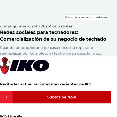
Recursos para contratistas
Recursos para contratistas
domingo, enero 25th 2026
Contratistas
Redes sociales para techadores:
Comercialización de su negocio de techado
Cuando un propietario de casa necesita reparar o
reemplazar por completo el techo de su casa, lo más
probable es que consulte en Google para encontrar
respuestas. Luego,…
Reciba las actualizaciones más recientes de IKO.
Subscribe Now
Subscribe Now
Column
IKO Mundial