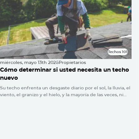
Techos 101
Techos 101
miércoles, mayo 13th 2026
Propietarios
Cómo determinar si usted necesita un techo
nuevo
Su techo enfrenta un desgaste diario por el sol, la lluvia, el
viento, el granizo y el hielo, y la mayoría de las veces, ni
siquiera lo notará. No se encienden las alarmas. No
parpadean luces de advertencia. El daño simplemente se
acumula silenciosamente hasta que un día aparece una
mancha de agua en el techo o la línea del techo se hunde.