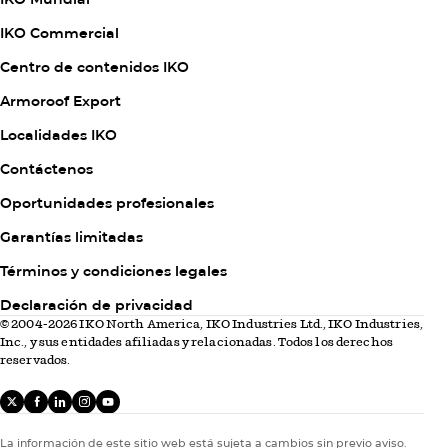
1
IKO Commercial
Centro de contenidos IKO
Armoroof Export
Column
Localidades IKO
2
Contáctenos
Oportunidades profesionales
Garantías limitadas
Column
Términos y condiciones legales
3
Declaración de privacidad
© 2004-2026 IKO North America, IKO Industries Ltd., IKO Industries,
Inc., y sus entidades afiliadas y relacionadas. Todos los derechos
reservados.
X
facebook
linkedIn
instagram
youtube
La información de este sitio web está sujeta a cambios sin previo aviso.